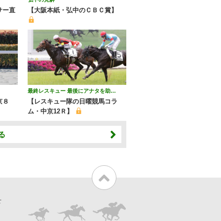
サー直
【大阪本紙・弘中のＣＢＣ賞】
最終レスキュー 最後にアナタを助…
京８
【レスキュー隊の日曜競馬コラ
ム・中京12Ｒ】
る
せ