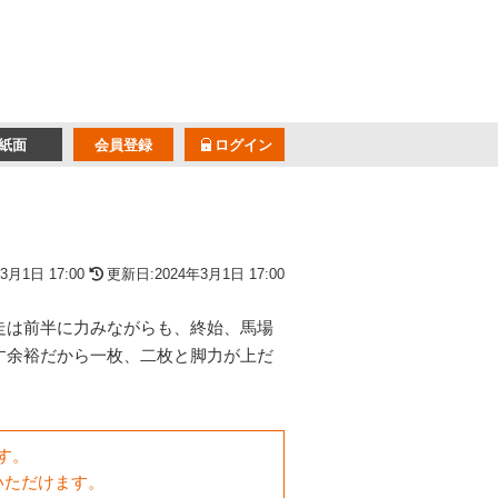
紙面
会員登録
ログイン
3月1日 17:00
更新日:2024年3月1日 17:00
走は前半に力みながらも、終始、馬場
す余裕だから一枚、二枚と脚力が上だ
す。
いただけます。