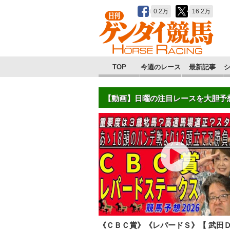
0.2万
16.2万
TOP
今週のレース
最新記事
【動画】日曜の注目レースを大胆予
《ＣＢＣ賞》《レパードＳ》【 武田