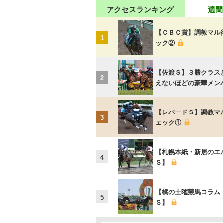
アクセスランキング
週間
【ＣＢＣ賞】調教マル
1
ック②
【佐渡Ｓ】３勝クラス
2
えないほどの豪華メン
【レパードＳ】調教マ
3
ェック①
【札幌本紙・新居のエ
4
Ｓ】
【橘の土曜競馬コラム
5
Ｓ】