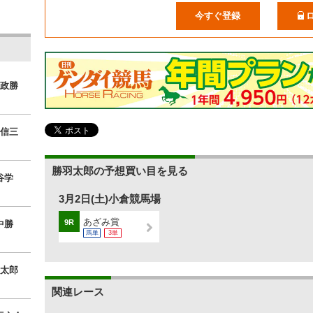
今すぐ登録
政勝
信三
勝羽太郎の予想買い目を見る
谷学
3月2日(土)小倉競馬場
あざみ賞
9R
中勝
馬単
3単
太郎
関連レース