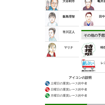
大谷剣市
亀井
飯島理智
田中
市川正人
その他の予想
マリナ
特
レ
アイコンの説明
土曜日の重賞レース的中者
日曜日の重賞レース的中者
月曜日の重賞レース的中者