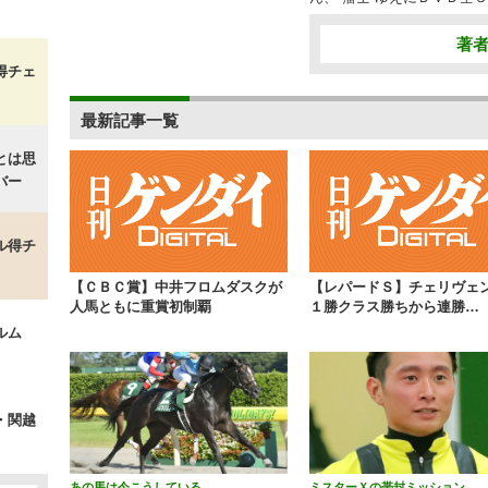
著
得チェ
最新記事一覧
とは思
バー
ル得チ
【ＣＢＣ賞】中井フロムダスクが
【レパードＳ】チェリヴェ
人馬ともに重賞初制覇
１勝クラス勝ちから連勝…
ルム
・関越
あの馬は今こうしている
ミスターＸの帯封ミッション