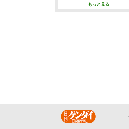
もっと見る