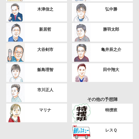
木津信之
弘中勝
新居哲
勝羽太郎
大谷剣市
亀井辰之介
飯島理智
田中翔大
市川正人
その他の予想陣
マリナ
特捜班
レスＱ