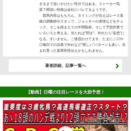
きるまで追いかけたい性分ではある。ストーカー気
質？闇深い性格は会社にバレてるようです。
競馬内容はもちろん、タイミングが合えばレース直
後の調教師やスタッフ、ジョッキーの表情などをチェ
ック。そこを踏まえての中間取材。そして予想作業で
いろいろと考える。当たれば“閃き”、外れたら“妄想”に
なる。すいません。ご迷惑かけてます。たまに△◎や
◎無印での決着で外れなど“惜しい”パターンも多い。生
まれ育った某県民性ゆえかもしれません。
著者詳細、記事一覧へ
【動画】日曜の注目レースを大胆予想！