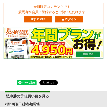
会員限定コンテンツです。
競馬有料会員に登録するとご覧いただけます。
今すぐ登録
ログイン
弘中勝の予想買い目を見る
2月18日(日)京都競馬場