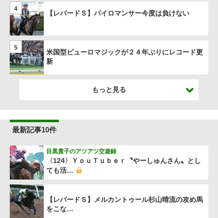
4
【レパードＳ】パイロマンサー今度は負けない
5
米国型ピューロマジックが２４年ぶりにレコード更
新
もっと見る
最新記事10件
目黒貴子のアツアツ交遊録
〈124〉ＹｏｕＴｕｂｅｒ〝やーしゅんさん〟とし
ても活…
【レパードＳ】メルカントゥール杉山晴流の攻め馬
をこな…