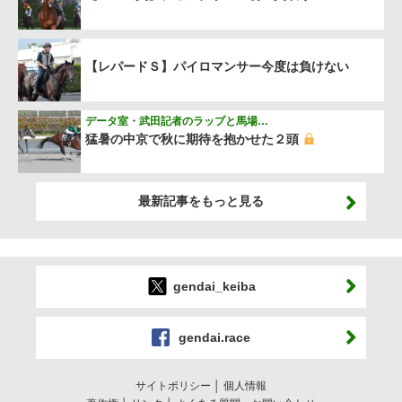
【レパードＳ】パイロマンサー今度は負けない
データ室・武田記者のラップと馬場…
猛暑の中京で秋に期待を抱かせた２頭
最新記事をもっと見る
gendai_keiba
gendai.race
サイトポリシー
個人情報