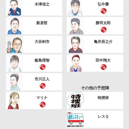
木津信之
弘中勝
新居哲
勝羽太郎
大谷剣市
亀井辰之介
飯島理智
田中翔大
市川正人
その他の予想陣
マリナ
特捜班
レスＱ