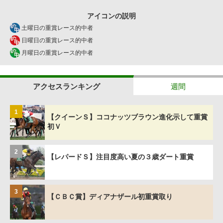
アイコンの説明
土曜日の重賞レース的中者
日曜日の重賞レース的中者
月曜日の重賞レース的中者
アクセスランキング
週間
1
【クイーンＳ】ココナッツブラウン進化示して重賞
初Ｖ
2
【レパードＳ】注目度高い夏の３歳ダート重賞
3
【ＣＢＣ賞】ディアナザール初重賞取り