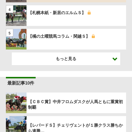
4
【札幌本紙・新居のエルムＳ】
5
【橘の土曜競馬コラム・関越Ｓ】
もっと見る
最新記事10件
【ＣＢＣ賞】中井フロムダスクが人馬ともに重賞初
制覇
【レパードＳ】チェリヴェントが１勝クラス勝ちか
ら連勝…