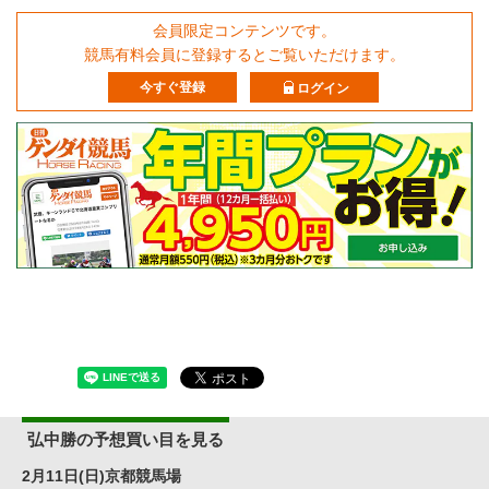
会員限定コンテンツです。
競馬有料会員に登録するとご覧いただけます。
今すぐ登録
ログイン
弘中勝の予想買い目を見る
2月11日(日)京都競馬場