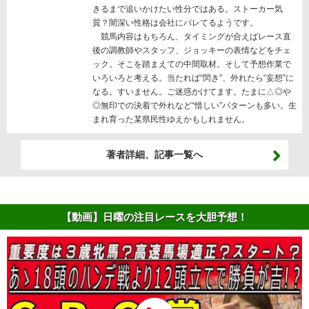
きるまで追いかけたい性分ではある。ストーカー気
質？闇深い性格は会社にバレてるようです。
競馬内容はもちろん、タイミングが合えばレース直
後の調教師やスタッフ、ジョッキーの表情などをチェ
ック。そこを踏まえての中間取材。そして予想作業で
いろいろと考える。当たれば“閃き”、外れたら“妄想”に
なる。すいません。ご迷惑かけてます。たまに△◎や
◎無印での決着で外れなど“惜しい”パターンも多い。生
まれ育った某県民性ゆえかもしれません。
著者詳細、記事一覧へ
【動画】日曜の注目レースを大胆予想！