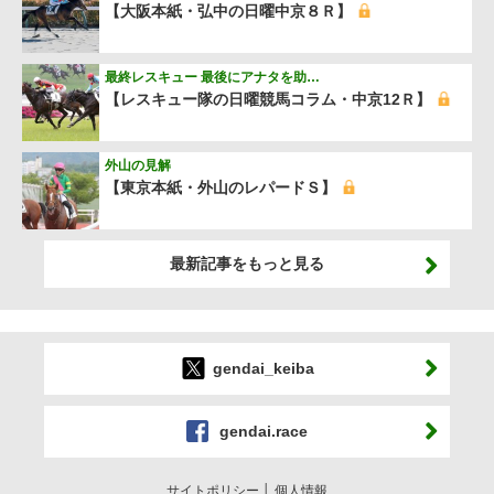
【大阪本紙・弘中の日曜中京８Ｒ】
最終レスキュー 最後にアナタを助…
【レスキュー隊の日曜競馬コラム・中京12Ｒ】
外山の見解
【東京本紙・外山のレパードＳ】
最新記事をもっと見る
gendai_keiba
gendai.race
サイトポリシー
個人情報