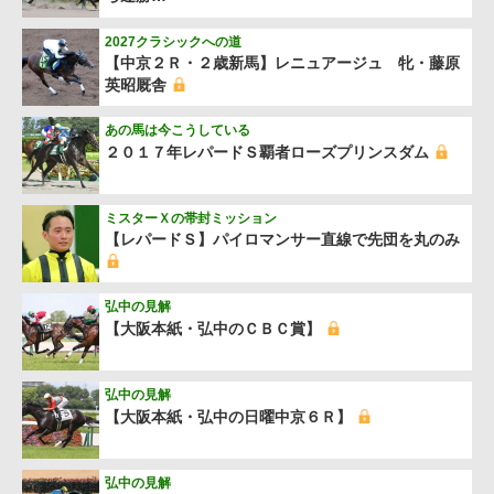
2027クラシックへの道
【中京２Ｒ・２歳新馬】レニュアージュ 牝・藤原
英昭厩舎
あの馬は今こうしている
２０１７年レパードＳ覇者ローズプリンスダム
ミスターＸの帯封ミッション
【レパードＳ】パイロマンサー直線で先団を丸のみ
弘中の見解
【大阪本紙・弘中のＣＢＣ賞】
弘中の見解
【大阪本紙・弘中の日曜中京６Ｒ】
弘中の見解