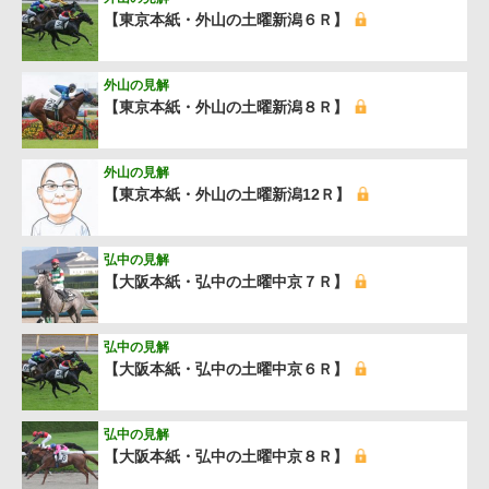
【東京本紙・外山の土曜新潟６Ｒ】
外山の見解
【東京本紙・外山の土曜新潟８Ｒ】
外山の見解
【東京本紙・外山の土曜新潟12Ｒ】
弘中の見解
【大阪本紙・弘中の土曜中京７Ｒ】
弘中の見解
【大阪本紙・弘中の土曜中京６Ｒ】
弘中の見解
【大阪本紙・弘中の土曜中京８Ｒ】