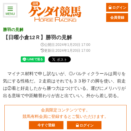
ログイン
MENU
会員登録
勝羽の見解
【日曜小倉12Ｒ】勝羽の見解
公開日:2024年1月20日 17:00
更新日:2024年1月20日 17:00
マイナス材料で申し訳ないが、◎パルティクラールは周りを
気にする性格だ。２走前はそれでも３３秒７の脚を使い、前走
は②着と好走したから勝つ力はつけている。運びにメリハリが
出る意味で中距離替わりが吉と出ていい。外から差し切る。
会員限定コンテンツです。
競馬有料会員に登録するとご覧いただけます。
今すぐ登録
ログイン