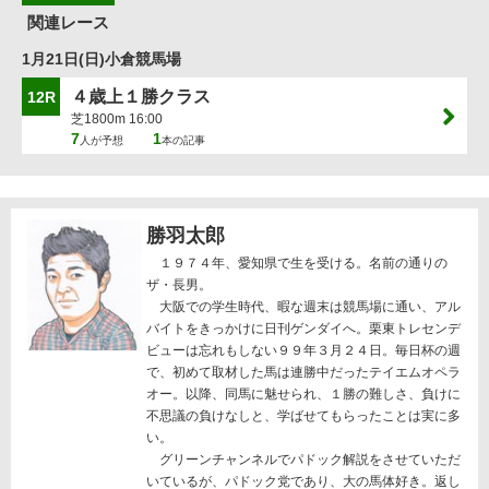
関連レース
1月21日(日)小倉競馬場
４歳上１勝クラス
12R
芝1800m 16:00
7
1
人が予想
本の記事
勝羽太郎
１９７４年、愛知県で生を受ける。名前の通りの
ザ・長男。
大阪での学生時代、暇な週末は競馬場に通い、アル
バイトをきっかけに日刊ゲンダイへ。栗東トレセンデ
ビューは忘れもしない９９年３月２４日。毎日杯の週
で、初めて取材した馬は連勝中だったテイエムオペラ
オー。以降、同馬に魅せられ、１勝の難しさ、負けに
不思議の負けなしと、学ばせてもらったことは実に多
い。
グリーンチャンネルでパドック解説をさせていただ
いているが、パドック党であり、大の馬体好き。返し