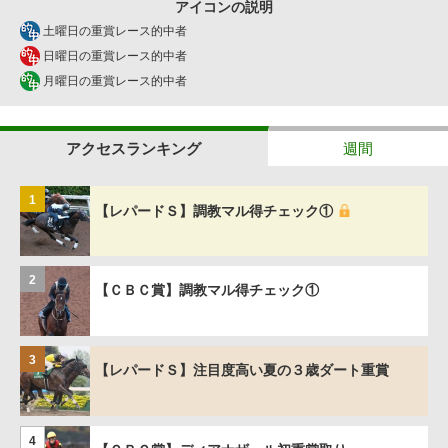
アイコンの説明
土曜日の重賞レース的中者
日曜日の重賞レース的中者
月曜日の重賞レース的中者
アクセスランキング
週間
1
【レパードＳ】調教マル得チェック①
2
【ＣＢＣ賞】調教マル得チェック①
3
【レパードＳ】注目度高い夏の３歳ダート重賞
4