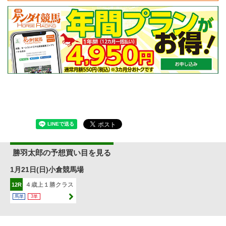
勝羽太郎の予想買い目を見る
1月21日(日)小倉競馬場
４歳上１勝クラス
12R
馬単
3単