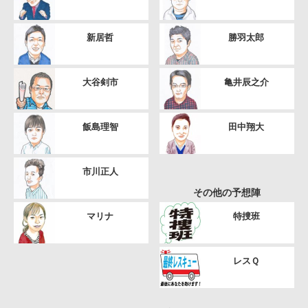
新居哲
勝羽太郎
大谷剣市
亀井辰之介
飯島理智
田中翔大
市川正人
その他の予想陣
マリナ
特捜班
レスＱ