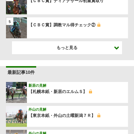
【ＣＢＣ賞】ディアナザール初重賞取り
5
【ＣＢＣ賞】調教マル得チェック②
もっと見る
最新記事10件
新居の見解
【札幌本紙・新居のエルムＳ】
外山の見解
【東京本紙・外山の土曜新潟７Ｒ】
外山の見解