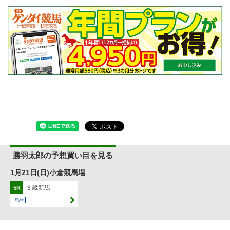
勝羽太郎の予想買い目を見る
1月21日(日)小倉競馬場
３歳新馬
5R
馬単