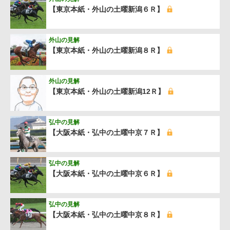
【東京本紙・外山の土曜新潟６Ｒ】
外山の見解
【東京本紙・外山の土曜新潟８Ｒ】
外山の見解
【東京本紙・外山の土曜新潟12Ｒ】
弘中の見解
【大阪本紙・弘中の土曜中京７Ｒ】
弘中の見解
【大阪本紙・弘中の土曜中京６Ｒ】
弘中の見解
【大阪本紙・弘中の土曜中京８Ｒ】