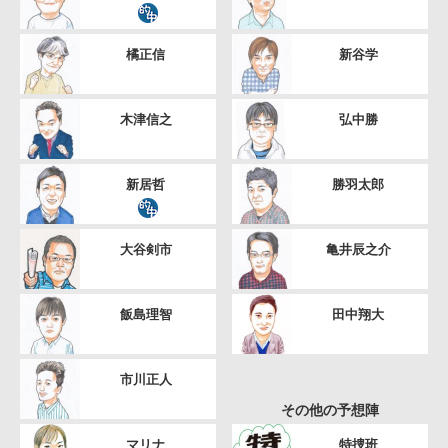
橘正信
新谷学
木津信之
弘中勝
新居哲
勝羽太郎
大谷剣市
亀井辰之介
飯島理智
田中翔大
市川正人
その他の予想陣
マリナ
特捜班