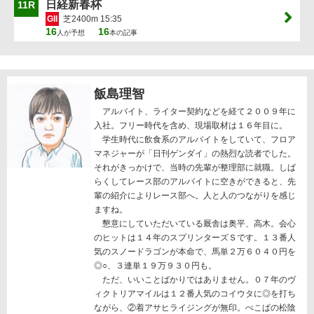
日経新春杯
11R
GII
芝2400m 15:35
16
16
人が予想
本の記事
飯島理智
アルバイト、ライター契約などを経て２００９年に
入社。フリー時代を含め、現場取材は１６年目に。
学生時代に飲食系のアルバイトをしていて、フロア
マネジャーが「日刊ゲンダイ」の熱烈な読者でした。
それがきっかけで、当時の先輩が整理部に就職。しば
らくしてレース部のアルバイトに空きができると、先
輩の紹介によりレース部へ。人と人のつながりを感じ
ますね。
懇意にしていただいている厩舎は奥平、高木。会心
のヒットは１４年のスプリンターズＳです。１３番人
気のスノードラゴンが本命で、馬単２万６０４０円を
◎○、３連単１９万９３０円も。
ただ、いいことばかりではありません。０７年のヴ
ィクトリアマイルは１２番人気のコイウタに◎を打ち
ながら、②着アサヒライジングが無印。ぺこぱの松陰