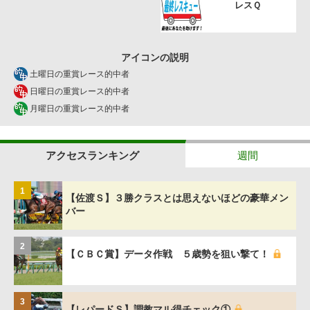
レスＱ
アイコンの説明
土曜日の重賞レース的中者
日曜日の重賞レース的中者
月曜日の重賞レース的中者
アクセスランキング
週間
1
【佐渡Ｓ】３勝クラスとは思えないほどの豪華メン
バー
2
【ＣＢＣ賞】データ作戦 ５歳勢を狙い撃て！
3
【レパードＳ】調教マル得チェック①