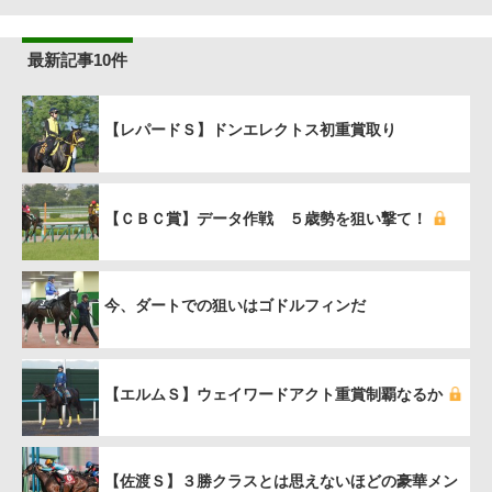
最新記事10件
【レパードＳ】ドンエレクトス初重賞取り
【ＣＢＣ賞】データ作戦 ５歳勢を狙い撃て！
今、ダートでの狙いはゴドルフィンだ
【エルムＳ】ウェイワードアクト重賞制覇なるか
【佐渡Ｓ】３勝クラスとは思えないほどの豪華メン