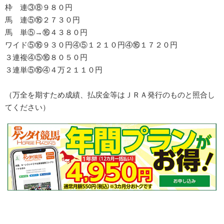
枠 連③⑧９８０円
馬 連⑤⑯２７３０円
馬 単⑤→⑯４３８０円
ワイド⑤⑯９３０円④⑤１２１０円④⑯１７２０円
３連複④⑤⑯８０５０円
３連単⑤⑯④４万２１１０円
（万全を期すため成績、払戻金等はＪＲＡ発行のものと照合し
てください）