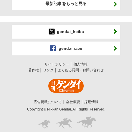
最新記事をもっと見る
gendai_keiba
gendai.race
サイトポリシー
個人情報
著作権
リンク
よくある質問・お問い合わせ
広告掲載について
会社概要
採用情報
Copyright © Nikkan Gendai. All Rights Reserved.