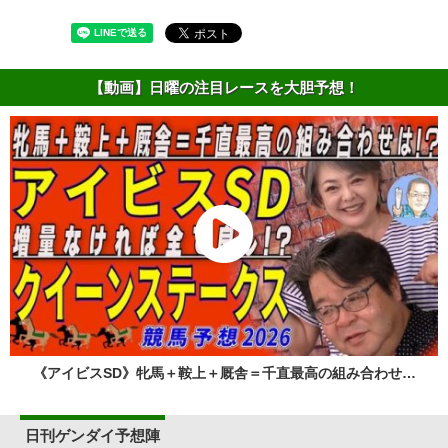
【動画】日曜の注目レースを大胆予想！
《アイビスSD》牝馬＋鞍上＋厩舎＝千直最高の組み合わせ…
日刊ゲンダイ予想陣