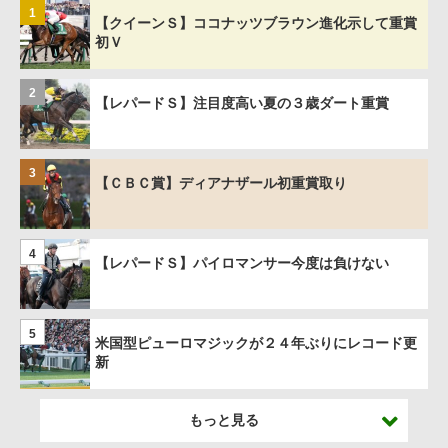
1
【クイーンＳ】ココナッツブラウン進化示して重賞
初Ｖ
2
【レパードＳ】注目度高い夏の３歳ダート重賞
3
【ＣＢＣ賞】ディアナザール初重賞取り
4
【レパードＳ】パイロマンサー今度は負けない
5
米国型ピューロマジックが２４年ぶりにレコード更
新
もっと見る