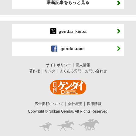
最新記事をもっと見る
gendai_keiba
gendai.race
サイトポリシー
個人情報
著作権
リンク
よくある質問・お問い合わせ
広告掲載について
会社概要
採用情報
Copyright © Nikkan Gendai. All Rights Reserved.