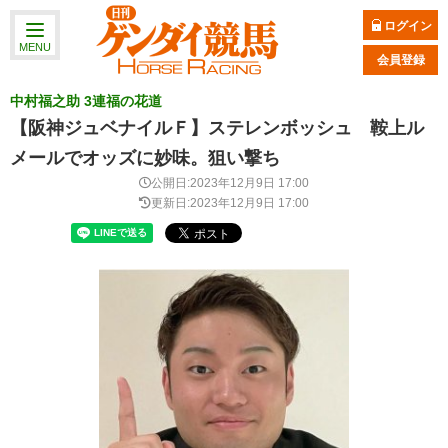
ログイン
MENU
会員登録
中村福之助 3連福の花道
【阪神ジュベナイルＦ】ステレンボッシュ 鞍上ル
メールでオッズに妙味。狙い撃ち
公開日:2023年12月9日 17:00
更新日:2023年12月9日 17:00