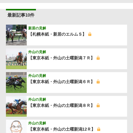
最新記事10件
新居の見解
【札幌本紙・新居のエルムＳ】
外山の見解
【東京本紙・外山の土曜新潟７Ｒ】
外山の見解
【東京本紙・外山の土曜新潟６Ｒ】
外山の見解
【東京本紙・外山の土曜新潟８Ｒ】
外山の見解
【東京本紙・外山の土曜新潟12Ｒ】