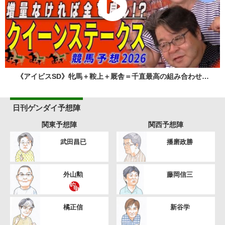
《アイビスSD》牝馬＋鞍上＋厩舎＝千直最高の組み合わせ…
日刊ゲンダイ予想陣
関東予想陣
関西予想陣
武田昌已
播磨政勝
外山勲
藤岡信三
橘正信
新谷学