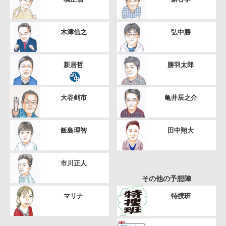
木津信之
弘中勝
新居哲
勝羽太郎
大谷剣市
亀井辰之介
飯島理智
田中翔大
市川正人
その他の予想陣
マリナ
特捜班