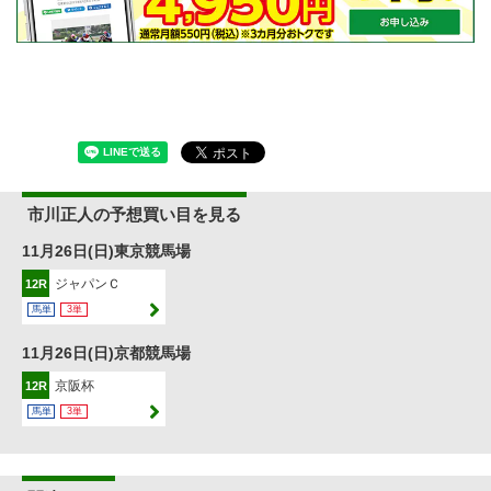
市川正人の予想買い目を見る
11月26日(日)東京競馬場
ジャパンＣ
12R
馬単
3単
11月26日(日)京都競馬場
京阪杯
12R
馬単
3単