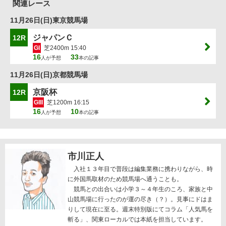
関連レース
11月26日(日)東京競馬場
ジャパンＣ
12R
GI
芝2400m 15:40
16
33
人が予想
本の記事
11月26日(日)京都競馬場
京阪杯
12R
GIII
芝1200m 16:15
16
10
人が予想
本の記事
市川正人
入社１３年目で普段は編集業務に携わりながら、時
に外国馬取材のため競馬場へ通うことも。
競馬との出合いは小学３～４年生のころ、家族と中
山競馬場に行ったのが運の尽き（？）。見事にドはま
りして現在に至る。週末特別版にてコラム「人気馬を
斬る」、関東ローカルでは本紙を担当しています。