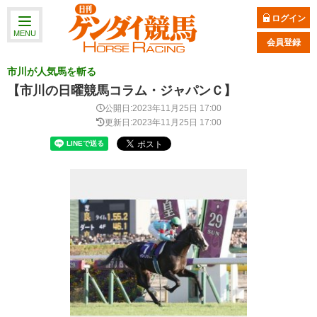
ログイン
MENU
会員登録
市川が人気馬を斬る
【市川の日曜競馬コラム・ジャパンＣ】
公開日:2023年11月25日 17:00
更新日:2023年11月25日 17:00