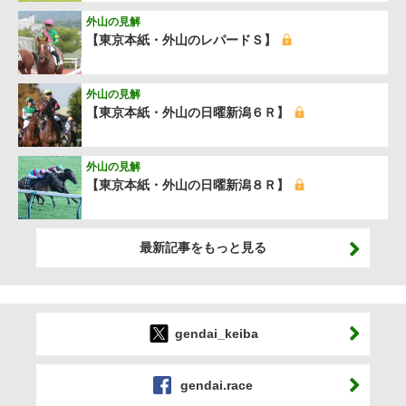
外山の見解
【東京本紙・外山のレパードＳ】
外山の見解
【東京本紙・外山の日曜新潟６Ｒ】
外山の見解
【東京本紙・外山の日曜新潟８Ｒ】
最新記事をもっと見る
gendai_keiba
gendai.race