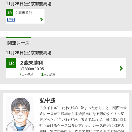
11月25日(土)京都競馬場
２歳未勝利
1R
馬単
関連レース
11月25日(土)京都競馬場
２歳未勝利
1R
ダ1800m 10:05
7
1
人が予想
本の記事
弘中勝
「タイトル“こだわり◎”に決まったから」と。関西の最
終レースが主戦場から本紙担当になる際のタイトル変
更だった。“こだわり”だ。考えてみれば、同じ馬に◎を
打ち続けるケースは多い方かも。レース内容に取材の
感触。穴で◎を打ち、次走で無印にできるほど情の薄