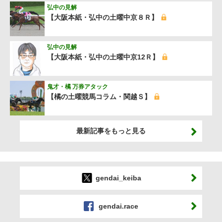
弘中の見解
【大阪本紙・弘中の土曜中京８Ｒ】
弘中の見解
【大阪本紙・弘中の土曜中京12Ｒ】
鬼才・橘 万券アタック
【橘の土曜競馬コラム・関越Ｓ】
最新記事をもっと見る
gendai_keiba
gendai.race