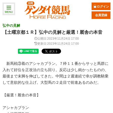
ログイン
MENU
会員登録
弘中の見解
【土曜京都１Ｒ】弘中の見解と厳選！厩舎の本音
公開日:2023年11月24日 17:00
更新日:2023年11月24日 17:00
新馬戦③着のアシャカブラン。７枠１１番からサッと馬群に
入れて好位を正攻法の立ち回り。反応は少し鈍かったものの、
最後まで末脚を伸ばしてきた。中間は２週連続で幸が調教騎乗
して意欲的な仕上げ。大型馬の２走目で前進あるのみだ。
【厳選！厩舎の本音】
アシャカブラン