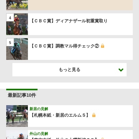
4
【ＣＢＣ賞】ディアナザール初重賞取り
5
【ＣＢＣ賞】調教マル得チェック②
もっと見る
最新記事10件
新居の見解
【札幌本紙・新居のエルムＳ】
外山の見解