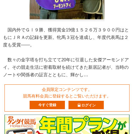
国内外でＧⅠ９勝、獲得賞金19億１５２６万３９００円はと
もにＪＲＡの記録を更新。牝馬３冠を達成し、年度代表馬は２
度も受賞――。
数々の金字塔を打ち立てて20年に引退した女傑アーモンドア
イ。その競走生活に密着取材を続けてきた新居記者が、当時の
ノートや関係者の証言とともに、輝かし…
会員限定コンテンツです。
競馬有料会員に登録するとご覧いただけます。
今すぐ登録
ログイン