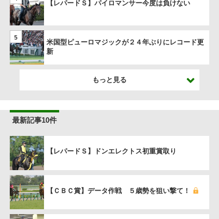
【レパードＳ】パイロマンサー今度は負けない
5
米国型ピューロマジックが２４年ぶりにレコード更
新
もっと見る
最新記事10件
【レパードＳ】ドンエレクトス初重賞取り
【ＣＢＣ賞】データ作戦 ５歳勢を狙い撃て！