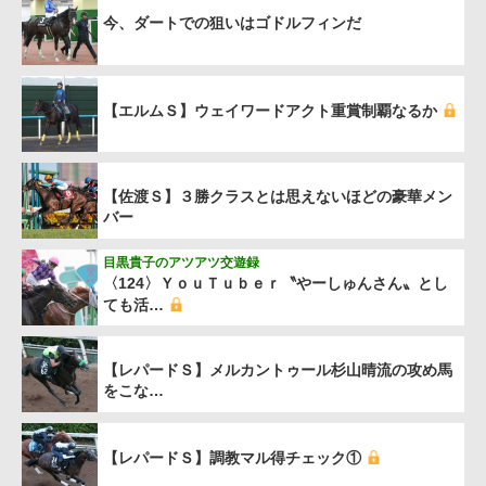
今、ダートでの狙いはゴドルフィンだ
【エルムＳ】ウェイワードアクト重賞制覇なるか
【佐渡Ｓ】３勝クラスとは思えないほどの豪華メン
バー
目黒貴子のアツアツ交遊録
〈124〉ＹｏｕＴｕｂｅｒ〝やーしゅんさん〟とし
ても活…
【レパードＳ】メルカントゥール杉山晴流の攻め馬
をこな…
【レパードＳ】調教マル得チェック①