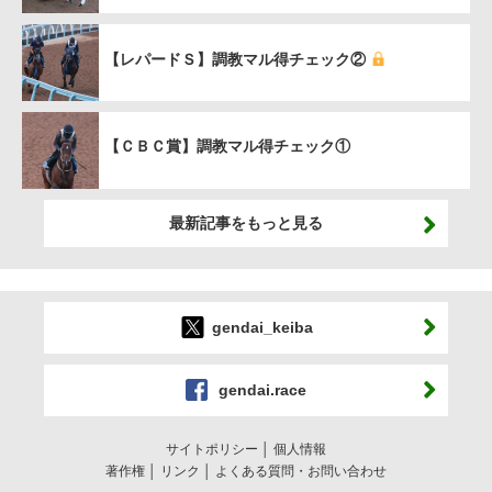
【レパードＳ】調教マル得チェック②
【ＣＢＣ賞】調教マル得チェック①
最新記事をもっと見る
gendai_keiba
gendai.race
サイトポリシー
個人情報
著作権
リンク
よくある質問・お問い合わせ