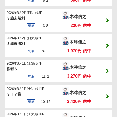
590円
的中
8-1
馬単
2026年8月2日(日)札幌3R
木津信之
３歳未勝利
230円
的中
3-8
馬単
2026年8月2日(日)札幌2R
木津信之
３歳未勝利
1,970円
的中
8-11
馬単
2026年8月1日(土)新潟7R
木津信之
柳都Ｓ
3,270円
的中
11-2
馬単
2026年8月1日(土)札幌11R
木津信之
ＳＴＶ賞
3,430円
的中
10-12
馬単
2026年8月1日(土)札幌10R