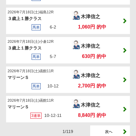
2026年7月18日(土)福島12R
木津信之
３歳上１勝クラス
1,060円
的中
6-2
馬単
2026年7月18日(土)小倉12R
木津信之
３歳上１勝クラス
630円
的中
5-7
馬単
2026年7月18日(土)函館11R
木津信之
マリーンＳ
2,700円
的中
10-12
馬単
2026年7月18日(土)函館11R
木津信之
マリーンＳ
8,840円
的中
10-12-11
3連単
1/119
次へ