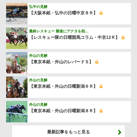
弘中の見解
【大阪本紙・弘中の日曜中京８Ｒ】
最終レスキュー 最後にアナタを助…
【レスキュー隊の日曜競馬コラム・中京12Ｒ】
外山の見解
【東京本紙・外山のレパードＳ】
外山の見解
【東京本紙・外山の日曜新潟６Ｒ】
外山の見解
【東京本紙・外山の日曜新潟８Ｒ】
最新記事をもっと見る