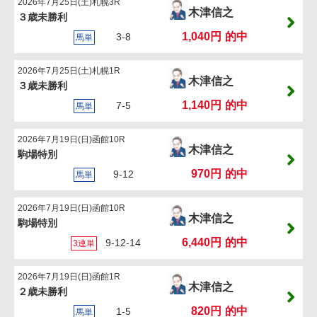
2026年7月25日(土)札幌3R
木津信之
３歳未勝利
1,040円
的中
3-8
馬単
2026年7月25日(土)札幌1R
木津信之
３歳未勝利
1,140円
的中
7-5
馬単
2026年7月19日(日)函館10R
木津信之
駒場特別
970円
的中
9-12
馬単
2026年7月19日(日)函館10R
木津信之
駒場特別
6,440円
的中
9-12-14
3連単
2026年7月19日(日)函館1R
木津信之
２歳未勝利
820円
的中
1-5
馬単