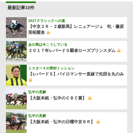
最新記事10件
2027クラシックへの道
【中京２Ｒ・２歳新馬】レニュアージュ 牝・藤原
英昭厩舎
あの馬は今こうしている
２０１７年レパードＳ覇者ローズプリンスダム
ミスターＸの帯封ミッション
【レパードＳ】パイロマンサー直線で先団を丸のみ
弘中の見解
【大阪本紙・弘中のＣＢＣ賞】
弘中の見解
【大阪本紙・弘中の日曜中京６Ｒ】