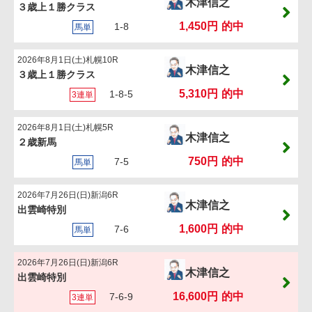
木津信之
３歳上１勝クラス
1,450円
的中
1-8
馬単
2026年8月1日(土)札幌10R
木津信之
３歳上１勝クラス
5,310円
的中
1-8-5
3連単
2026年8月1日(土)札幌5R
木津信之
２歳新馬
750円
的中
7-5
馬単
2026年7月26日(日)新潟6R
木津信之
出雲崎特別
1,600円
的中
7-6
馬単
2026年7月26日(日)新潟6R
木津信之
出雲崎特別
16,600円
的中
7-6-9
3連単