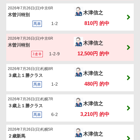
2026年7月26日(日)中京6R
木津信之
木曽川特別
810円
的中
1-2
馬単
2026年7月26日(日)中京6R
木津信之
木曽川特別
12,500円
的中
1-2-9
3連単
2026年7月26日(日)札幌8R
木津信之
３歳上１勝クラス
480円
的中
1-2
馬単
2026年7月26日(日)札幌7R
木津信之
３歳上１勝クラス
3,210円
的中
6-2
馬単
2026年7月26日(日)札幌5R
木津信之
２歳新馬