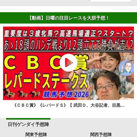
【動画】日曜の注目レースを大胆予想！
《ＣＢＣ賞》《レパードＳ》【 武田Ｄ、大谷記者、目黒…
日刊ゲンダイ予想陣
関東予想陣
関西予想陣