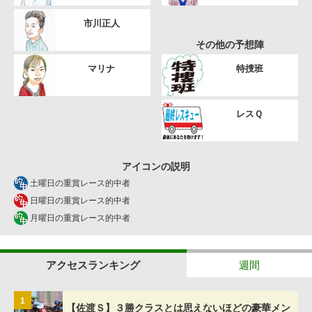
市川正人
その他の予想陣
マリナ
特捜班
レスＱ
アイコンの説明
土曜日の重賞レース的中者
日曜日の重賞レース的中者
月曜日の重賞レース的中者
アクセスランキング
週間
1
【佐渡Ｓ】３勝クラスとは思えないほどの豪華メン