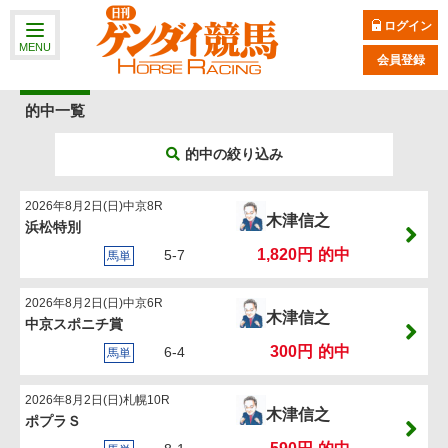
ログイン
MENU
会員登録
的中一覧
的中の絞り込み
2026年8月2日(日)中京8R
木津信之
浜松特別
1,820円
的中
5-7
馬単
2026年8月2日(日)中京6R
木津信之
中京スポニチ賞
300円
的中
6-4
馬単
2026年8月2日(日)札幌10R
木津信之
ポプラＳ