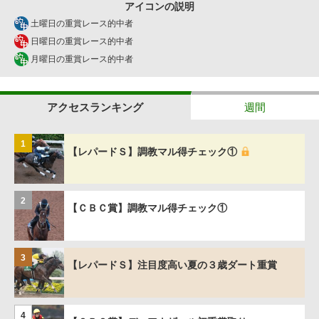
アイコンの説明
土曜日の重賞レース的中者
日曜日の重賞レース的中者
月曜日の重賞レース的中者
アクセスランキング
週間
1
【レパードＳ】調教マル得チェック①
2
【ＣＢＣ賞】調教マル得チェック①
3
【レパードＳ】注目度高い夏の３歳ダート重賞
4