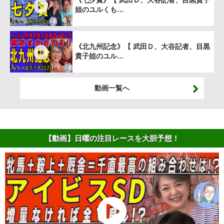
姐のユルくも…
《北九州記念》【 武田Ｄ、大谷記者、目黒
貴子姐のユル…
動画一覧へ
【動画】日曜の注目レースを大胆予想！