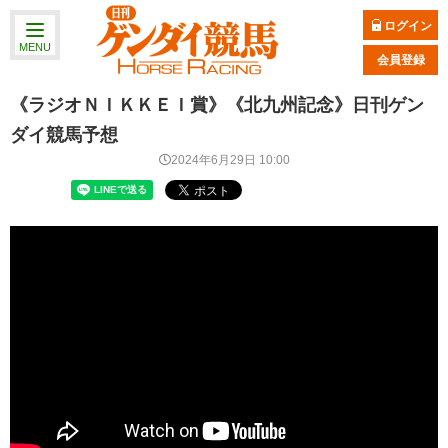
ログイン
MENU
会員登録
《ラジオＮＩＫＫＥＩ賞》《北九州記念》日刊ゲン
ダイ競馬予想
2024年6月29日 10:00