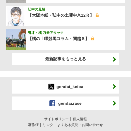
弘中の見解
【大阪本紙・弘中の土曜中京12Ｒ】
鬼才・橘 万券アタック
【橘の土曜競馬コラム・関越Ｓ】
最新記事をもっと見る
gendai_keiba
gendai.race
サイトポリシー
個人情報
著作権
リンク
よくある質問・お問い合わせ