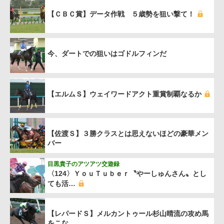
【ＣＢＣ賞】データ作戦 ５歳勢を狙い撃て！
今、ダートでの狙いはゴドルフィンだ
【エルムＳ】ウェイワードアクト重賞制覇なるか
【佐渡Ｓ】３勝クラスとは思えないほどの豪華メン
バー
目黒貴子のアツアツ交遊録
〈124〉ＹｏｕＴｕｂｅｒ〝やーしゅんさん〟とし
ても活…
【レパードＳ】メルカントゥール杉山晴流の攻め馬
をこな…