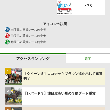
レスＱ
アイコンの説明
土曜日の重賞レース的中者
日曜日の重賞レース的中者
月曜日の重賞レース的中者
アクセスランキング
週間
1
【クイーンＳ】ココナッツブラウン進化示して重賞
初Ｖ
2
【レパードＳ】注目度高い夏の３歳ダート重賞