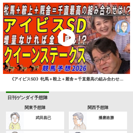
《アイビスSD》牝馬＋鞍上＋厩舎＝千直最高の組み合わせ…
日刊ゲンダイ予想陣
関東予想陣
関西予想陣
武田昌已
播磨政勝