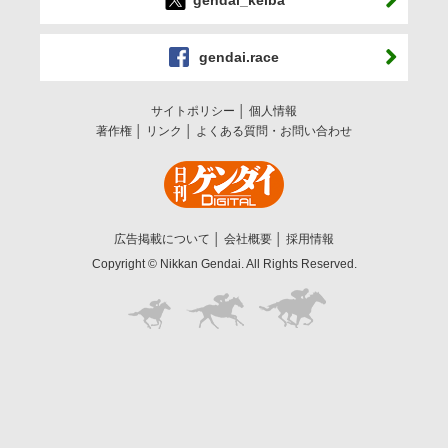
gendai.race
サイトポリシー
個人情報
著作権
リンク
よくある質問・お問い合わせ
広告掲載について
会社概要
採用情報
Copyright © Nikkan Gendai. All Rights Reserved.