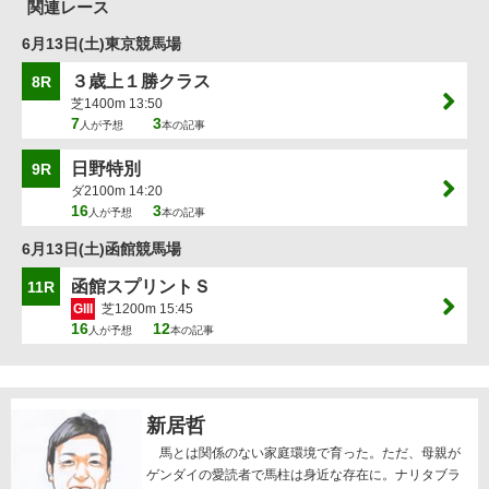
関連レース
6月13日(土)東京競馬場
３歳上１勝クラス
8R
芝1400m 13:50
7
3
人が予想
本の記事
日野特別
9R
ダ2100m 14:20
16
3
人が予想
本の記事
6月13日(土)函館競馬場
函館スプリントＳ
11R
GIII
芝1200m 15:45
16
12
人が予想
本の記事
新居哲
馬とは関係のない家庭環境で育った。ただ、母親が
ゲンダイの愛読者で馬柱は身近な存在に。ナリタブラ