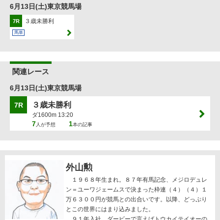
6月13日(土)東京競馬場
３歳未勝利
7R
馬単
関連レース
6月13日(土)東京競馬場
３歳未勝利
7R
ダ1600m 13:20
7
1
人が予想
本の記事
外山勲
１９６８年生まれ。８７年有馬記念、メジロデュレ
ン＝ユーワジェームスで決まった枠連（４）（４）１
万６３００円が競馬との出合いです。以降、どっぷり
とこの世界にはまり込みました。
９１年入社。ダービーで言えばトウカイテイオーの