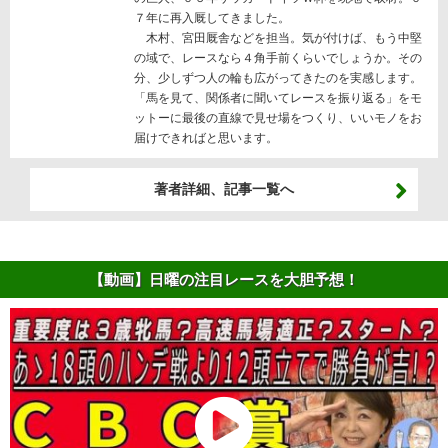
７年に再入厩してきました。
木村、宮田厩舎などを担当。気が付けば、もう中堅
の域で、レースなら４角手前くらいでしょうか。その
分、少しずつ人の輪も広がってきたのを実感します。
「馬を見て、関係者に聞いてレースを振り返る」をモ
ットーに最後の直線で見せ場をつくり、いいモノをお
届けできればと思います。
著者詳細、記事一覧へ
【動画】日曜の注目レースを大胆予想！