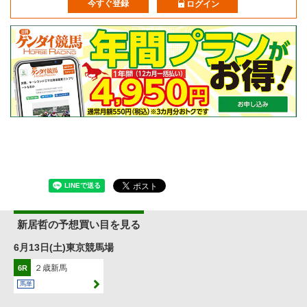
今すぐ登録
ログイン
新居哲の予想買い目を見る
6月13日(土)東京競馬場
２歳新馬
6R
馬単