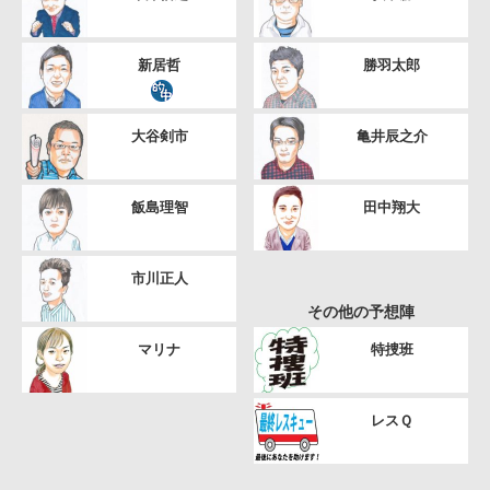
新居哲
勝羽太郎
大谷剣市
亀井辰之介
飯島理智
田中翔大
市川正人
その他の予想陣
マリナ
特捜班
レスＱ