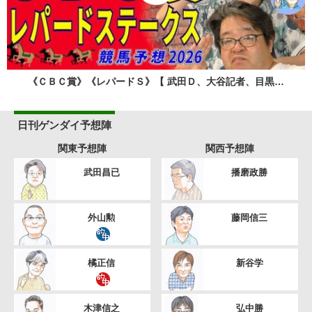
《ＣＢＣ賞》《レパードＳ》【 武田Ｄ、大谷記者、目黒…
日刊ゲンダイ予想陣
関東予想陣
関西予想陣
武田昌已
播磨政勝
外山勲
藤岡信三
橘正信
新谷学
木津信之
弘中勝