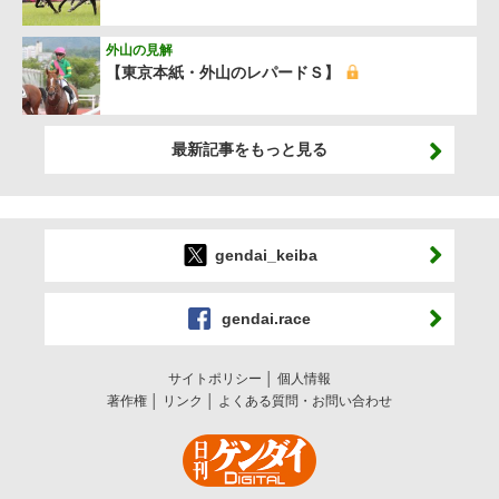
外山の見解
【東京本紙・外山のレパードＳ】
最新記事をもっと見る
gendai_keiba
gendai.race
サイトポリシー
個人情報
著作権
リンク
よくある質問・お問い合わせ