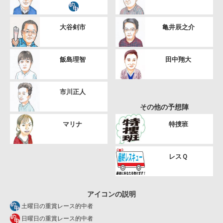
大谷剣市
亀井辰之介
飯島理智
田中翔大
市川正人
その他の予想陣
マリナ
特捜班
レスＱ
アイコンの説明
土曜日の重賞レース的中者
日曜日の重賞レース的中者