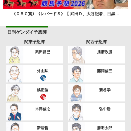
《ＣＢＣ賞》《レパードＳ》【 武田Ｄ、大谷記者、目黒…
日刊ゲンダイ予想陣
関東予想陣
関西予想陣
武田昌已
播磨政勝
外山勲
藤岡信三
橘正信
新谷学
木津信之
弘中勝
新居哲
勝羽太郎