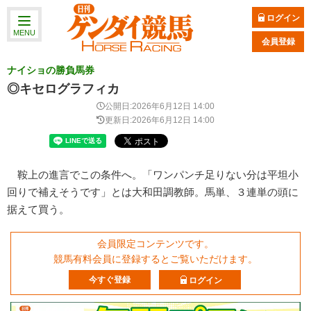
ログイン
MENU
会員登録
ナイショの勝負馬券
◎キセログラフィカ
公開日:2026年6月12日 14:00
更新日:2026年6月12日 14:00
鞍上の進言でこの条件へ。「ワンパンチ足りない分は平坦小
回りで補えそうです」とは大和田調教師。馬単、３連単の頭に
据えて買う。
会員限定コンテンツです。
競馬有料会員に登録するとご覧いただけます。
今すぐ登録
ログイン