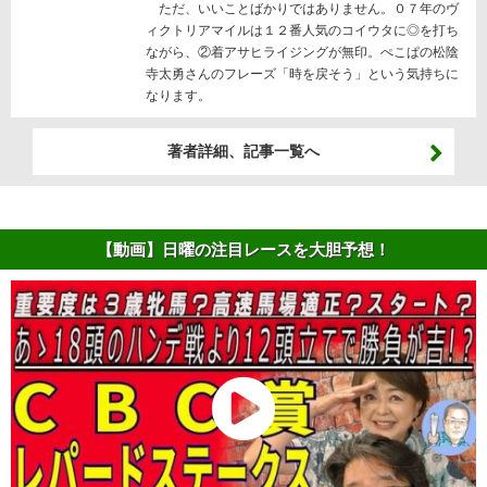
ただ、いいことばかりではありません。０７年のヴ
ィクトリアマイルは１２番人気のコイウタに◎を打ち
ながら、②着アサヒライジングが無印。ぺこぱの松陰
寺太勇さんのフレーズ「時を戻そう」という気持ちに
なります。
著者詳細、記事一覧へ
【動画】日曜の注目レースを大胆予想！