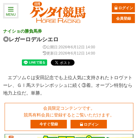
ログイン
MENU
会員登録
ナイショの勝負馬券
◎レガーロデルシエロ
公開日:2026年6月12日 14:00
更新日:2026年6月12日 14:00
エプソムＣは安田記念でも上位人気に支持されたトロヴァト
ーレ、ＧⅠ馬ステレンボッシュに続く③着。オープン特別なら
地力上位だ。単勝。
会員限定コンテンツです。
競馬有料会員に登録するとご覧いただけます。
今すぐ登録
ログイン