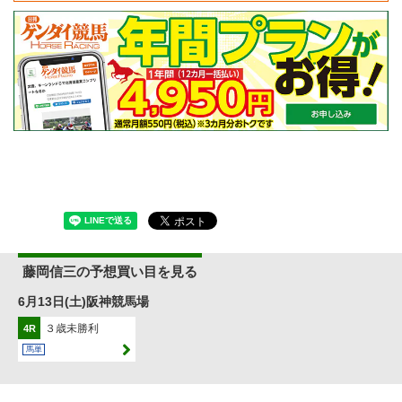
藤岡信三の予想買い目を見る
6月13日(土)阪神競馬場
３歳未勝利
4R
馬単