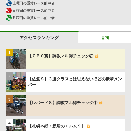
土曜日の重賞レース的中者
日曜日の重賞レース的中者
月曜日の重賞レース的中者
アクセスランキング
週間
1
【ＣＢＣ賞】調教マル得チェック②
2
【佐渡Ｓ】３勝クラスとは思えないほどの豪華メン
バー
3
【レパードＳ】調教マル得チェック①
4
【札幌本紙・新居のエルムＳ】