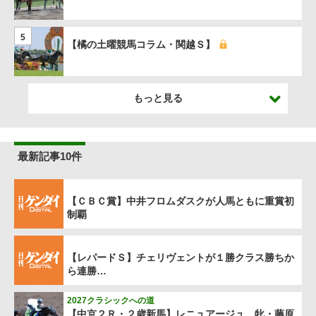
5
【橘の土曜競馬コラム・関越Ｓ】
もっと見る
最新記事10件
【ＣＢＣ賞】中井フロムダスクが人馬ともに重賞初
制覇
【レパードＳ】チェリヴェントが１勝クラス勝ちか
ら連勝…
2027クラシックへの道
【中京２Ｒ・２歳新馬】レニュアージュ 牝・藤原