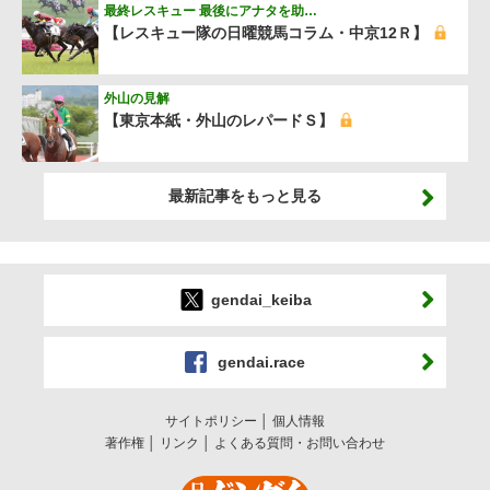
最終レスキュー 最後にアナタを助…
【レスキュー隊の日曜競馬コラム・中京12Ｒ】
外山の見解
【東京本紙・外山のレパードＳ】
最新記事をもっと見る
gendai_keiba
gendai.race
サイトポリシー
個人情報
著作権
リンク
よくある質問・お問い合わせ