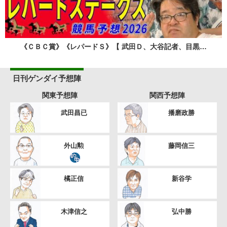
《ＣＢＣ賞》《レパードＳ》【 武田Ｄ、大谷記者、目黒…
日刊ゲンダイ予想陣
関東予想陣
関西予想陣
武田昌已
播磨政勝
外山勲
藤岡信三
橘正信
新谷学
木津信之
弘中勝