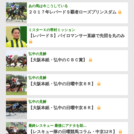
あの馬は今こうしている
２０１７年レパードＳ覇者ローズプリンスダム
ミスターＸの帯封ミッション
【レパードＳ】パイロマンサー直線で先団を丸のみ
弘中の見解
【大阪本紙・弘中のＣＢＣ賞】
弘中の見解
【大阪本紙・弘中の日曜中京６Ｒ】
弘中の見解
【大阪本紙・弘中の日曜中京８Ｒ】
最終レスキュー 最後にアナタを助…
【レスキュー隊の日曜競馬コラム・中京12Ｒ】