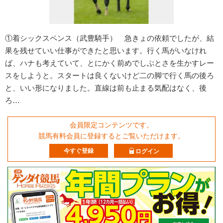
①着シックスペンス（武豊騎手） 急きょの依頼でしたが、結
果を残せていい仕事ができたと思います。行く馬がいなけれ
ば、ハナも考えていて、とにかく前めでしぶとさを生かすレー
スをしようと。スタートは良くないけど二の脚で行く馬の後ろ
と、いい形になりました。直線は前も止まる気配はなく、後
ろ…
会員限定コンテンツです。
競馬有料会員に登録するとご覧いただけます。
今すぐ登録
ログイン