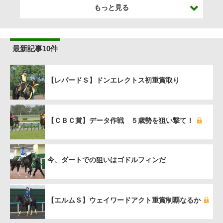
もっと見る
最新記事10件
【レパードＳ】ドンエレクトス初重賞取り
【ＣＢＣ賞】データ作戦 ５歳勢を狙い撃て！
今、ダートでの狙いはゴドルフィンだ
【エルムＳ】ウェイワードアクト重賞制覇なるか