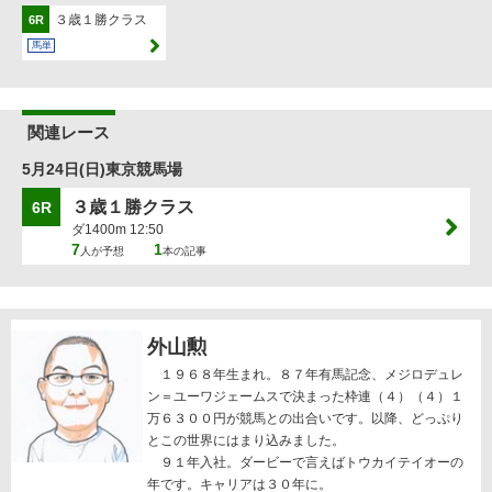
３歳１勝クラス
6R
馬単
関連レース
5月24日(日)東京競馬場
３歳１勝クラス
6R
ダ1400m 12:50
7
1
人が予想
本の記事
外山勲
１９６８年生まれ。８７年有馬記念、メジロデュレ
ン＝ユーワジェームスで決まった枠連（４）（４）１
万６３００円が競馬との出合いです。以降、どっぷり
とこの世界にはまり込みました。
９１年入社。ダービーで言えばトウカイテイオーの
年です。キャリアは３０年に。