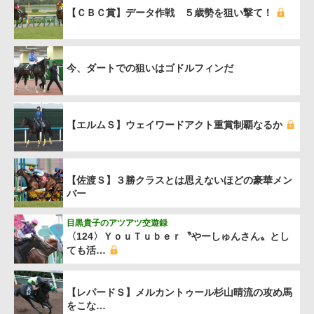
【ＣＢＣ賞】データ作戦 ５歳勢を狙い撃て！
今、ダートでの狙いはゴドルフィンだ
【エルムＳ】ウェイワードアクト重賞制覇なるか
【佐渡Ｓ】３勝クラスとは思えないほどの豪華メン
バー
目黒貴子のアツアツ交遊録
〈124〉ＹｏｕＴｕｂｅｒ〝やーしゅんさん〟とし
ても活…
【レパードＳ】メルカントゥール杉山晴流の攻め馬
をこな…