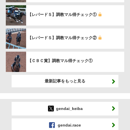
【レパードＳ】調教マル得チェック①
【レパードＳ】調教マル得チェック②
【ＣＢＣ賞】調教マル得チェック①
最新記事をもっと見る
gendai_keiba
gendai.race