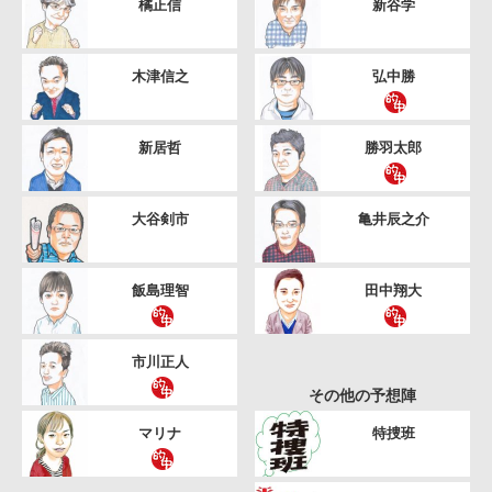
橘正信
新谷学
木津信之
弘中勝
新居哲
勝羽太郎
大谷剣市
亀井辰之介
飯島理智
田中翔大
市川正人
その他の予想陣
マリナ
特捜班