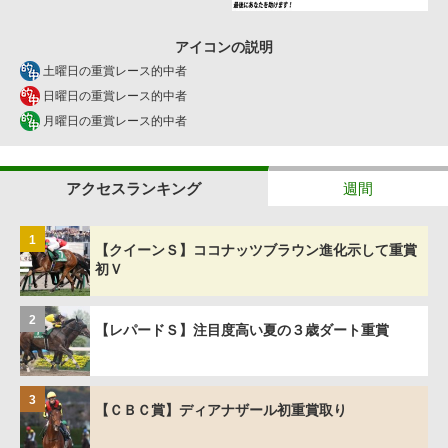
アイコンの説明
土曜日の重賞レース的中者
日曜日の重賞レース的中者
月曜日の重賞レース的中者
アクセスランキング
週間
1
【クイーンＳ】ココナッツブラウン進化示して重賞
初Ｖ
2
【レパードＳ】注目度高い夏の３歳ダート重賞
3
【ＣＢＣ賞】ディアナザール初重賞取り