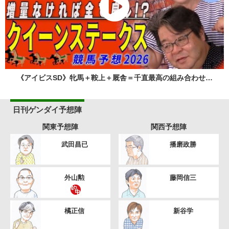
《アイビスSD》牝馬＋鞍上＋厩舎＝千直最高の組み合わせ…
日刊ゲンダイ予想陣
関東予想陣
関西予想陣
武田昌已
播磨政勝
外山勲
藤岡信三
橘正信
新谷学