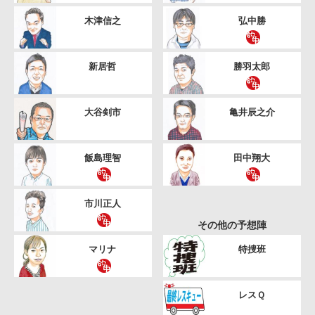
木津信之
弘中勝
新居哲
勝羽太郎
大谷剣市
亀井辰之介
飯島理智
田中翔大
市川正人
その他の予想陣
マリナ
特捜班
レスＱ