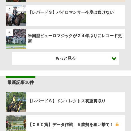
4
【レパードＳ】パイロマンサー今度は負けない
5
米国型ピューロマジックが２４年ぶりにレコード更
新
もっと見る
最新記事10件
【レパードＳ】ドンエレクトス初重賞取り
【ＣＢＣ賞】データ作戦 ５歳勢を狙い撃て！