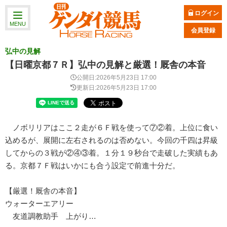
ログイン
MENU
会員登録
弘中の見解
【日曜京都７Ｒ】弘中の見解と厳選！厩舎の本音
公開日:2026年5月23日 17:00
更新日:2026年5月23日 17:00
ノボリリアはここ２走が６Ｆ戦を使って⑦②着。上位に食い
込めるが、展開に左右されるのは否めない。今回の千四は昇級
してからの３戦が②④③着。１分１９秒台で走破した実績もあ
る。京都７Ｆ戦はいかにも合う設定で前進十分だ。
【厳選！厩舎の本音】
ウォーターエアリー
友道調教助手 上がり…