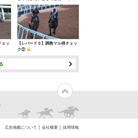
チェッ
【レパードＳ】調教マル得チェッ
ク②
る
せ
広告掲載について
会社概要
採用情報