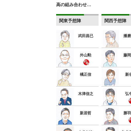
高の組み合わせ…
関東予想陣
関西予想陣
武田昌已
播磨
外山勲
藤岡
橘正信
新
木津信之
弘
新居哲
勝羽