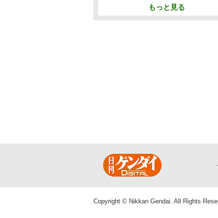
もっと見る
Copyright © Nikkan Gendai. All Rights Rese