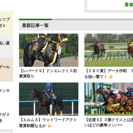
著
ッツブ
最新記事一覧
初Ｖ
高い夏
ザール
【レパードＳ】ドンエレクトス初
【ＣＢＣ賞】データ作戦 
重賞取り
を狙い撃て！
マンサ
クが２
【エルムＳ】ウェイワードアクト
【佐渡Ｓ】３勝クラスとは
新
いほどの豪華メンバー
重賞制覇なるか