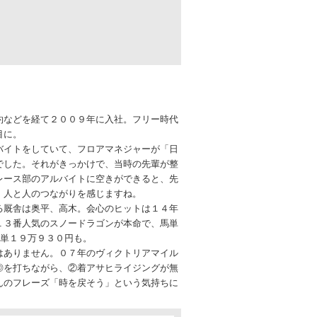
などを経て２００９年に入社。フリー時代
目に。
イトをしていて、フロアマネジャーが「日
でした。それがきっかけで、当時の先輩が整
レース部のアルバイトに空きができると、先
。人と人のつながりを感じますね。
厩舎は奥平、高木。会心のヒットは１４年
１３番人気のスノードラゴンが本命で、馬単
連単１９万９３０円も。
ありません。０７年のヴィクトリアマイル
◎を打ちながら、②着アサヒライジングが無
んのフレーズ「時を戻そう」という気持ちに