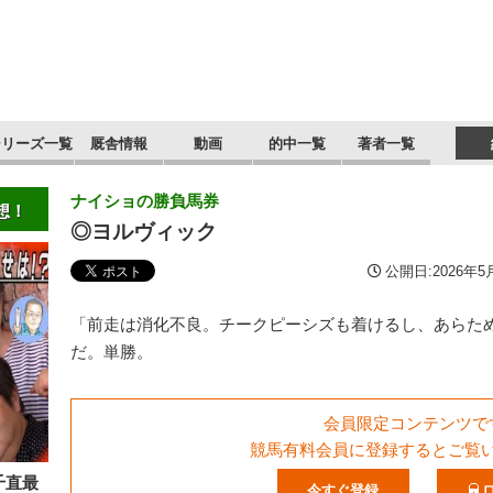
シリーズ一覧
厩舎情報
動画
的中一覧
著者一覧
ナイショの勝負馬券
想！
◎ヨルヴィック
公開日:2026年5月
「前走は消化不良。チークピーシズも着けるし、あらた
だ。単勝。
会員限定コンテンツで
競馬有料会員に登録するとご覧
千直最
今すぐ登録