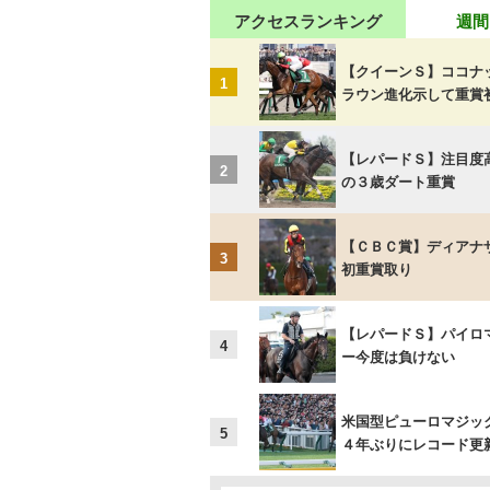
アクセスランキング
週間
【クイーンＳ】ココナ
1
ラウン進化示して重賞
【レパードＳ】注目度
2
の３歳ダート重賞
【ＣＢＣ賞】ディアナ
3
初重賞取り
【レパードＳ】パイロ
4
ー今度は負けない
米国型ピューロマジッ
5
４年ぶりにレコード更