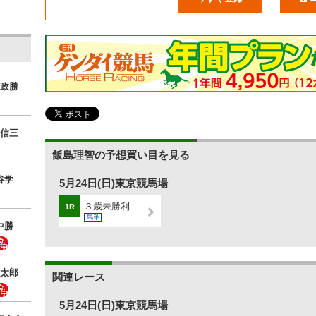
政勝
信三
飯島理智の予想買い目を見る
谷学
5月24日(日)東京競馬場
３歳未勝利
1R
馬単
中勝
太郎
関連レース
5月24日(日)東京競馬場