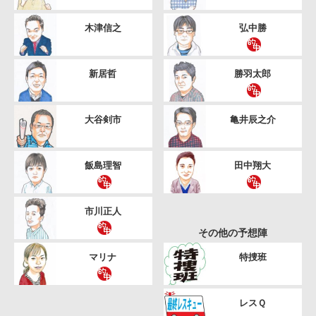
木津信之
弘中勝
新居哲
勝羽太郎
大谷剣市
亀井辰之介
飯島理智
田中翔大
市川正人
その他の予想陣
マリナ
特捜班
レスＱ