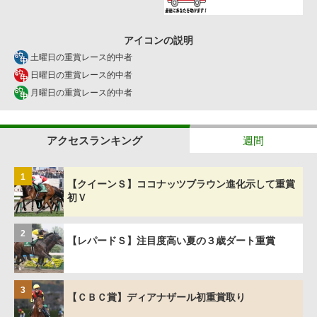
アイコンの説明
土曜日の重賞レース的中者
日曜日の重賞レース的中者
月曜日の重賞レース的中者
アクセスランキング
週間
1
【クイーンＳ】ココナッツブラウン進化示して重賞
初Ｖ
2
【レパードＳ】注目度高い夏の３歳ダート重賞
3
【ＣＢＣ賞】ディアナザール初重賞取り