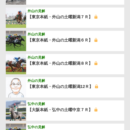
外山の見解
【東京本紙・外山の土曜新潟７Ｒ】
外山の見解
【東京本紙・外山の土曜新潟６Ｒ】
外山の見解
【東京本紙・外山の土曜新潟８Ｒ】
外山の見解
【東京本紙・外山の土曜新潟12Ｒ】
弘中の見解
【大阪本紙・弘中の土曜中京７Ｒ】
弘中の見解