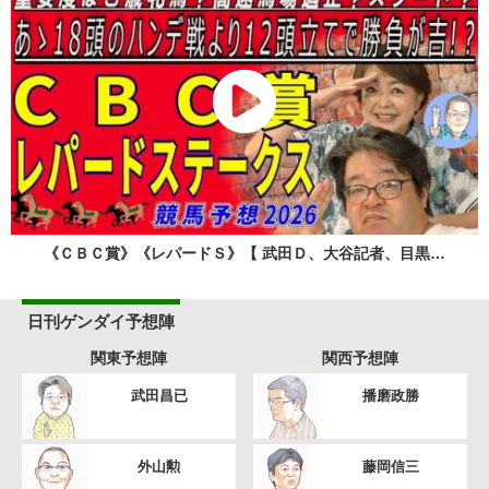
《ＣＢＣ賞》《レパードＳ》【 武田Ｄ、大谷記者、目黒…
日刊ゲンダイ予想陣
関東予想陣
関西予想陣
武田昌已
播磨政勝
外山勲
藤岡信三