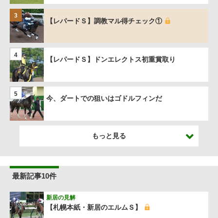
3
【レパードＳ】調教マル得チェック①
4
【レパードＳ】ドンエレクトス初重賞取り
5
今、ダートでの狙いはゴドルフィンだ
もっと見る
最新記事10件
新居の見解
【札幌本紙・新居のエルムＳ】