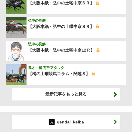
【大阪本紙・弘中の土曜中京６Ｒ】
弘中の見解
【大阪本紙・弘中の土曜中京８Ｒ】
弘中の見解
【大阪本紙・弘中の土曜中京12Ｒ】
鬼才・橘 万券アタック
【橘の土曜競馬コラム・関越Ｓ】
最新記事をもっと見る
gendai_keiba