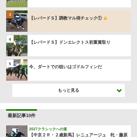
3
【レパードＳ】調教マル得チェック①
4
【レパードＳ】ドンエレクトス初重賞取り
5
今、ダートでの狙いはゴドルフィンだ
もっと見る
最新記事10件
2027クラシックへの道
【中京２Ｒ・２歳新馬】レニュアージュ 牝・藤原