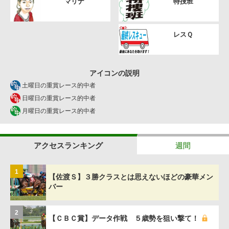
マリナ
特捜班
レスＱ
アイコンの説明
土曜日の重賞レース的中者
日曜日の重賞レース的中者
月曜日の重賞レース的中者
アクセスランキング
週間
1
【佐渡Ｓ】３勝クラスとは思えないほどの豪華メン
バー
2
【ＣＢＣ賞】データ作戦 ５歳勢を狙い撃て！