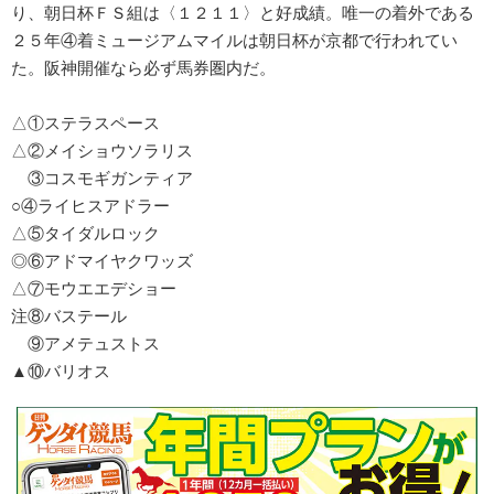
り、朝日杯ＦＳ組は〈１２１１〉と好成績。唯一の着外である
２５年④着ミュージアムマイルは朝日杯が京都で行われてい
た。阪神開催なら必ず馬券圏内だ。
△①ステラスペース
△②メイショウソラリス
③コスモギガンティア
○④ライヒスアドラー
△⑤タイダルロック
◎⑥アドマイヤクワッズ
△⑦モウエエデショー
注⑧バステール
⑨アメテュストス
▲⑩バリオス