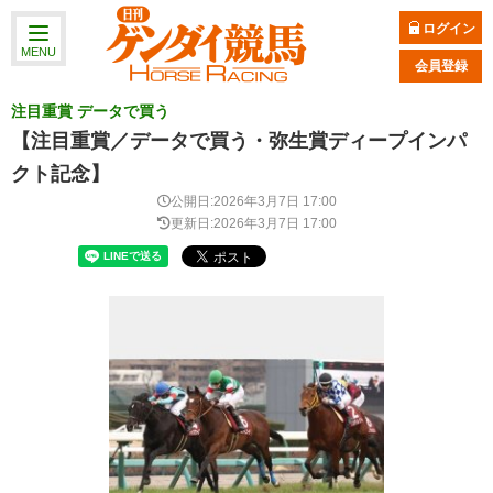
ログイン
MENU
会員登録
注目重賞 データで買う
【注目重賞／データで買う・弥生賞ディープインパ
クト記念】
公開日:2026年3月7日 17:00
更新日:2026年3月7日 17:00