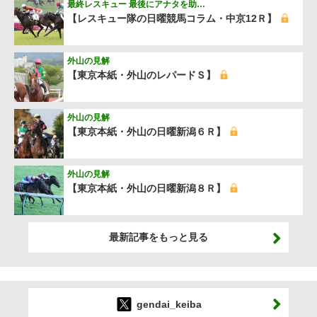
最終レスキュー 最後にアナタを助…
【レスキュー隊の日曜競馬コラム・中京12Ｒ】
外山の見解
【東京本紙・外山のレパードＳ】
外山の見解
【東京本紙・外山の日曜新潟６Ｒ】
外山の見解
【東京本紙・外山の日曜新潟８Ｒ】
最新記事をもっと見る
gendai_keiba