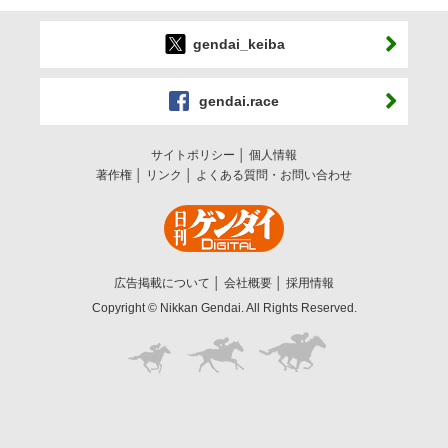
gendai_keiba
gendai.race
サイトポリシー
個人情報
著作権
リンク
よくある質問・お問い合わせ
広告掲載について
会社概要
採用情報
Copyright © Nikkan Gendai. All Rights Reserved.