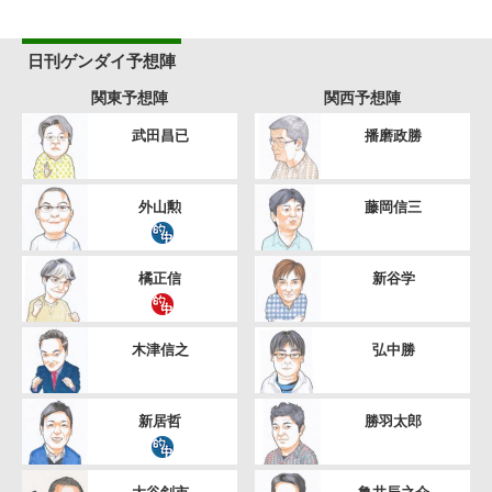
日刊ゲンダイ予想陣
関東予想陣
関西予想陣
武田昌已
播磨政勝
外山勲
藤岡信三
橘正信
新谷学
木津信之
弘中勝
新居哲
勝羽太郎