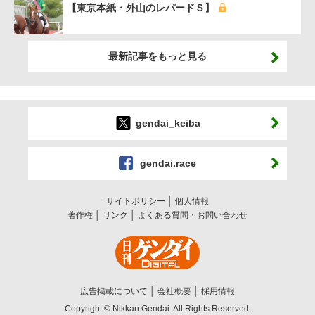
【東京本紙・外山のレパードＳ】
最新記事をもっと見る
gendai_keiba
gendai.race
サイトポリシー
個人情報
著作権
リンク
よくある質問・お問い合わせ
広告掲載について
会社概要
採用情報
Copyright © Nikkan Gendai. All Rights Reserved.