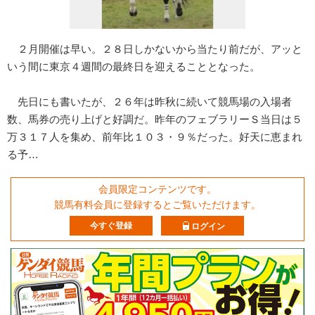
２月開催は早い。２８日しかないから当たり前だが、アッと
いう間に東京４週間の最終日を迎えることとなった。
先日にも書いたが、２６年は昨秋に続いて競馬場の入場者
数、馬券の売り上げと好調だ。昨年のフェブラリーＳ当日は５
万３１７人を集め、前年比１０３・９％だった。好天に恵まれ
る予…
会員限定コンテンツです。
競馬有料会員に登録するとご覧いただけます。
今すぐ登録
ログイン