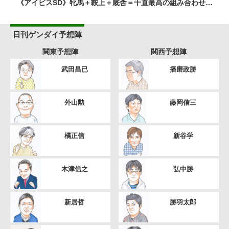
《アイビスSD》牝馬＋鞍上＋厩舎＝千直最高の組み合わせ…
日刊ゲンダイ予想陣
関東予想陣
関西予想陣
武田昌已
播磨政勝
外山勲
藤岡信三
橘正信
新谷学
木津信之
弘中勝
新居哲
勝羽太郎