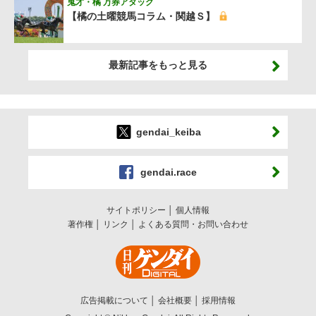
鬼才・橘 万券アタック
【橘の土曜競馬コラム・関越Ｓ】
最新記事をもっと見る
gendai_keiba
gendai.race
サイトポリシー
個人情報
著作権
リンク
よくある質問・お問い合わせ
広告掲載について
会社概要
採用情報