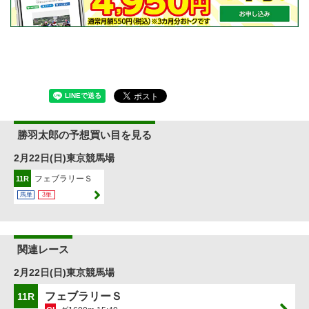
勝羽太郎の予想買い目を見る
2月22日(日)東京競馬場
フェブラリーＳ
11R
馬単
3単
関連レース
2月22日(日)東京競馬場
フェブラリーＳ
11R