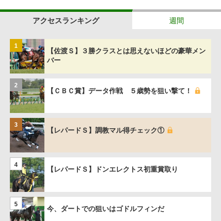
アクセスランキング
週間
1
【佐渡Ｓ】３勝クラスとは思えないほどの豪華メン
バー
2
【ＣＢＣ賞】データ作戦 ５歳勢を狙い撃て！
3
【レパードＳ】調教マル得チェック①
4
【レパードＳ】ドンエレクトス初重賞取り
5
今、ダートでの狙いはゴドルフィンだ