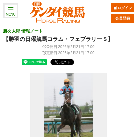
ログイン
MENU
会員登録
勝羽太郎 情報ノート
【勝羽の日曜競馬コラム・フェブラリーＳ】
公開日:2026年2月21日 17:00
更新日:2026年2月21日 17:00