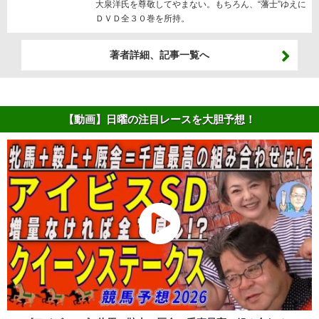
大泉洋氏を尊敬してやまない。もちろん、“藩士”ゆえに
ＤＶＤ全３０巻を所持。
著者詳細、記事一覧へ
【動画】日曜の注目レースを大胆予想！