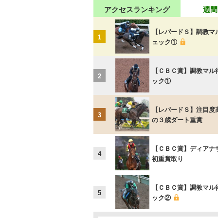
アクセスランキング
週間
【レパードＳ】調教マ
1
ェック①
【ＣＢＣ賞】調教マル
2
ック①
【レパードＳ】注目度
3
の３歳ダート重賞
【ＣＢＣ賞】ディアナ
4
初重賞取り
【ＣＢＣ賞】調教マル
5
ック②