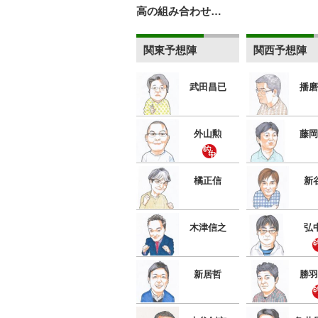
高の組み合わせ…
関東予想陣
関西予想陣
武田昌已
播磨
外山勲
藤岡
橘正信
新
木津信之
弘
新居哲
勝羽