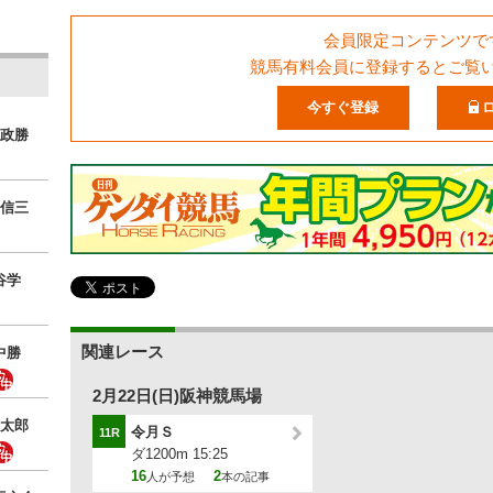
会員限定コンテンツで
競馬有料会員に登録するとご覧
今すぐ登録
政勝
信三
谷学
関連レース
中勝
2月22日(日)阪神競馬場
太郎
令月Ｓ
11R
ダ1200m 15:25
16
2
人が予想
本の記事