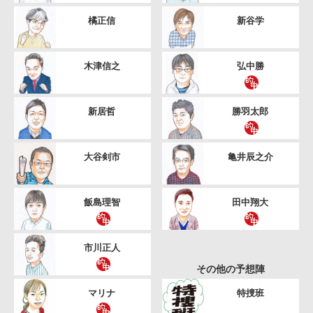
橘正信
新谷学
木津信之
弘中勝
新居哲
勝羽太郎
大谷剣市
亀井辰之介
飯島理智
田中翔大
市川正人
その他の予想陣
マリナ
特捜班