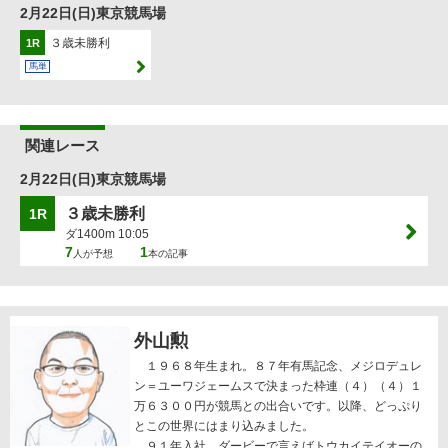
2月22日(日)東京競馬場
３歳未勝利
1R
馬単
関連レース
2月22日(日)東京競馬場
３歳未勝利
1R
ダ1400m 10:05
7
1
人が予想
本の記事
外山勲
１９６８年生まれ。８７年有馬記念、メジロデュレ
ン＝ユーワジェームスで決まった枠連（４）（４）１
万６３００円が競馬との出合いです。以降、どっぷり
とこの世界にはまり込みました。
９１年入社。ダービーで言えばトウカイテイオーの