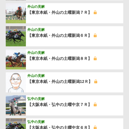
外山の見解
【東京本紙・外山の土曜新潟７Ｒ】
外山の見解
【東京本紙・外山の土曜新潟６Ｒ】
外山の見解
【東京本紙・外山の土曜新潟８Ｒ】
外山の見解
【東京本紙・外山の土曜新潟12Ｒ】
弘中の見解
【大阪本紙・弘中の土曜中京７Ｒ】
弘中の見解
【大阪本紙・弘中の土曜中京６Ｒ】