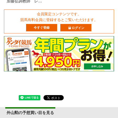
加藤征調教師 レ…
会員限定コンテンツです。
競馬有料会員に登録するとご覧いただけます。
今すぐ登録
ログイン
外山勲の予想買い目を見る