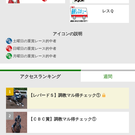
レスＱ
アイコンの説明
土曜日の重賞レース的中者
日曜日の重賞レース的中者
月曜日の重賞レース的中者
アクセスランキング
週間
1
【レパードＳ】調教マル得チェック①
2
【ＣＢＣ賞】調教マル得チェック①