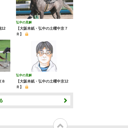
弘中の見解
12
【大阪本紙・弘中の土曜中京７
Ｒ】
弘中の見解
京８
【大阪本紙・弘中の土曜中京12
Ｒ】
る