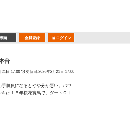
紙面
会員登録
ログイン
本音
21日 17:00
更新日:2026年2月21日 17:00
め手勝負になるとやや分が悪い。パワ
ンキは１５年桜花賞馬で、ダートＧⅠ