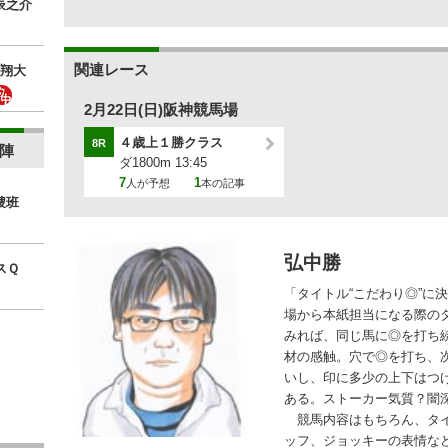
辰之介
関連レース
翔大
2月22日(日)阪神競馬場
４歳上１勝クラス
8R
陣
ダ1800m 13:45
7
1
人が予想
本の記事
捜班
弘中勝
スＱ
「タイトル“こだわり◎”に
場から本紙担当になる際のタ
みれば、同じ馬に◎を打ち
材の感触。穴で◎を打ち、
いし、印に多少の上下はつ
ある。ストーカー気質？闇
競馬内容はもちろん、タイ
ッフ、ジョッキーの表情な