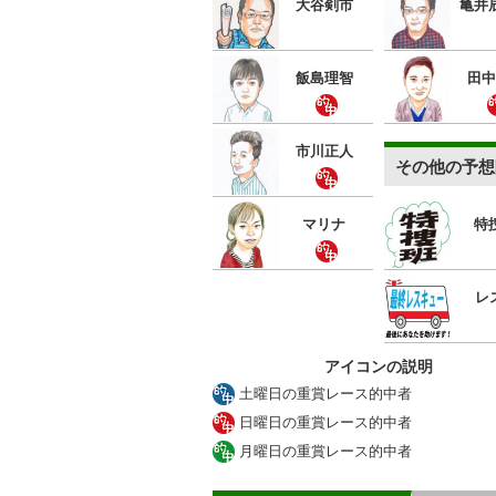
大谷剣市
亀井
飯島理智
田中
市川正人
その他の予想
マリナ
特
レ
アイコンの説明
土曜日の重賞レース的中者
日曜日の重賞レース的中者
月曜日の重賞レース的中者