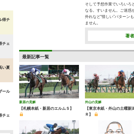
そして予想作業でいろいろと
なる。すいません。ご迷惑
外れなど“惜しい”パターン
ル得チ
ません。
著
得チェ
最新記事一覧
高い夏
ザール
新居の見解
外山の見解
【札幌本紙・新居のエルムＳ】
【東京本紙・外山の土曜新
Ｒ】
得チェ