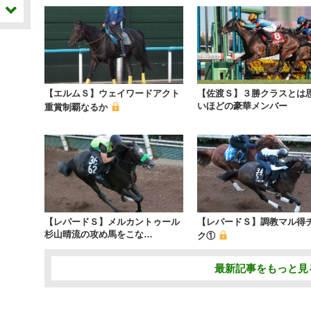
【エルムＳ】ウェイワードアクト
【佐渡Ｓ】３勝クラスとは
いほどの豪華メンバー
重賞制覇なるか
【レパードＳ】メルカントゥール
【レパードＳ】調教マル得
杉山晴流の攻め馬をこな…
ク①
最新記事をもっと見