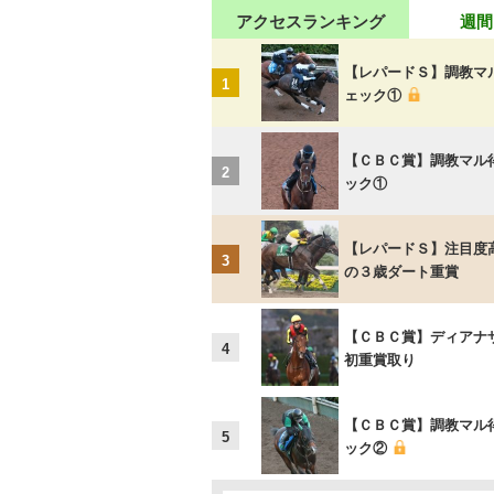
アクセスランキング
週間
【レパードＳ】調教マ
1
ェック①
【ＣＢＣ賞】調教マル
2
ック①
【レパードＳ】注目度
3
の３歳ダート重賞
【ＣＢＣ賞】ディアナ
4
初重賞取り
【ＣＢＣ賞】調教マル
5
ック②