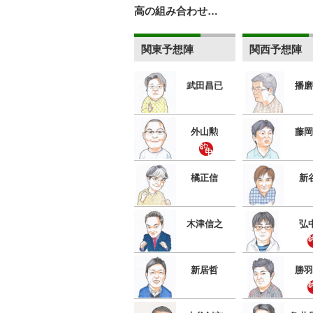
高の組み合わせ…
関東予想陣
関西予想陣
武田昌已
播磨
外山勲
藤岡
橘正信
新
木津信之
弘
新居哲
勝羽