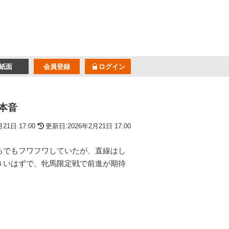
紙面
会員登録
ログイン
本音
21日 17:00
更新日:2026年2月21日 17:00
ろでもフワフワしていたが、直線はし
きいはずで、牝馬限定戦で前進が期待