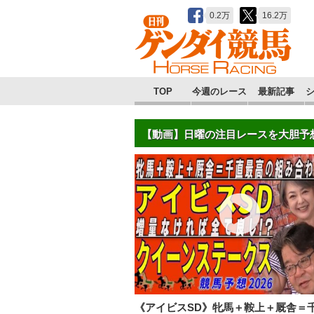
0.2万
16.2万
TOP
今週のレース
最新記事
【動画】日曜の注目レースを大胆予
《アイビスSD》牝馬＋鞍上＋厩舎＝