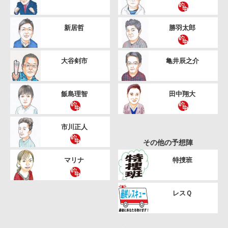
新居哲
勝羽太郎
大谷剣市
亀井辰之介
飯島理智
田中翔大
市川正人
その他の予想陣
マリナ
特捜班
レスＱ