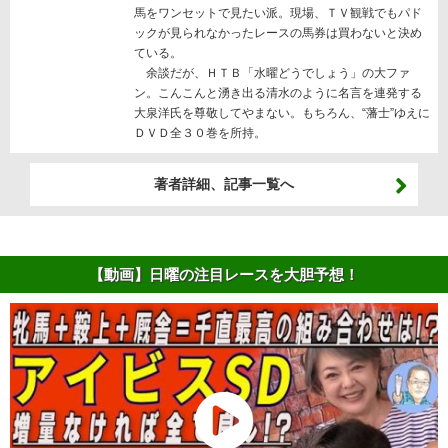
馬をワンセットで見たい派。現場、ＴＶ観戦でもパド
ックが見られなかったレースの馬券は買わないと決め
ている。
余談だが、ＨＴＢ「水曜どうでしょう」の大ファ
ン。こんこんと湧き出る清水のように名言を連発する
大泉洋氏を尊敬してやまない。もちろん、“藩士”ゆえに
ＤＶＤ全３０巻を所持。
著者詳細、記事一覧へ
【動画】日曜の注目レースを大胆予想！