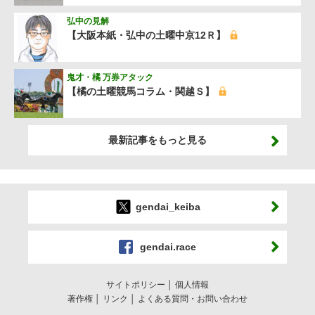
弘中の見解
【大阪本紙・弘中の土曜中京12Ｒ】
鬼才・橘 万券アタック
【橘の土曜競馬コラム・関越Ｓ】
最新記事をもっと見る
gendai_keiba
gendai.race
サイトポリシー
個人情報
著作権
リンク
よくある質問・お問い合わせ