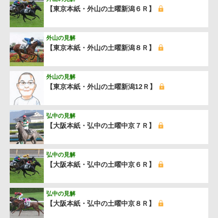
【東京本紙・外山の土曜新潟６Ｒ】
外山の見解
【東京本紙・外山の土曜新潟８Ｒ】
外山の見解
【東京本紙・外山の土曜新潟12Ｒ】
弘中の見解
【大阪本紙・弘中の土曜中京７Ｒ】
弘中の見解
【大阪本紙・弘中の土曜中京６Ｒ】
弘中の見解
【大阪本紙・弘中の土曜中京８Ｒ】