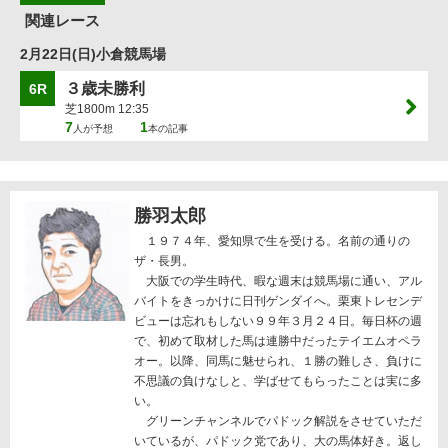
関連レース
2月22日(日)小倉競馬場
３歳未勝利
6R
芝1800m 12:35
7
1
人が予想
本の記事
勝羽太郎
１９７４年、愛知県で生を受ける。名前の通りの
ザ・長男。
大阪での学生時代、暇な週末は競馬場に通い、アル
バイトをきっかけに日刊ゲンダイへ。栗東トレセンデ
ビューは忘れもしない９９年３月２４日。毎日杯の週
で、初めて取材した馬は連勝中だったテイエムオペラ
オー。以降、同馬に魅せられ、１勝の難しさ、負けに
不思議の負けなしと、学ばせてもらったことは実に多
い。
グリーンチャンネルでパドック解説をさせていただ
いているが、パドック党であり、大の馬体好き。返し