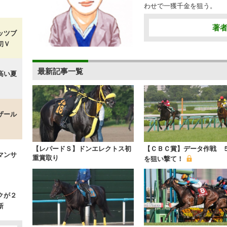
わせで一獲千金を狙う。
著
ッツブ
初Ｖ
最新記事一覧
高い夏
ザール
【レパードＳ】ドンエレクトス初
【ＣＢＣ賞】データ作戦 
マンサ
重賞取り
を狙い撃て！
クが２
新