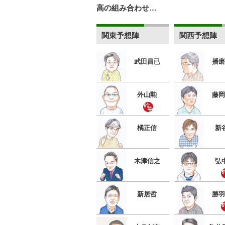
高の組み合わせ…
関東予想陣
関西予想陣
武田昌已
播磨
外山勲
藤岡
橘正信
新
木津信之
弘
新居哲
勝羽