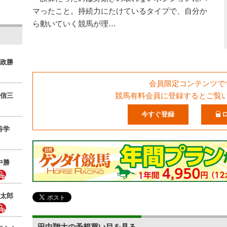
マったこと。持続力にたけているタイプで、自分か
ら動いていく競馬が理…
政勝
会員限定コンテンツで
競馬有料会員に登録するとご覧
信三
今すぐ登録
谷学
中勝
太郎
田中翔大の予想買い目を見る