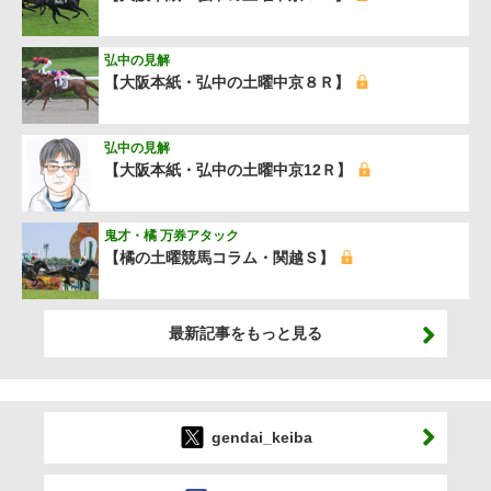
弘中の見解
【大阪本紙・弘中の土曜中京８Ｒ】
弘中の見解
【大阪本紙・弘中の土曜中京12Ｒ】
鬼才・橘 万券アタック
【橘の土曜競馬コラム・関越Ｓ】
最新記事をもっと見る
gendai_keiba