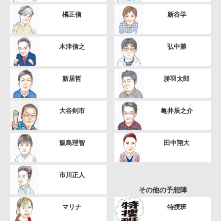
橘正信
新谷学
木津信之
弘中勝
新居哲
勝羽太郎
大谷剣市
亀井辰之介
飯島理智
田中翔大
市川正人
その他の予想陣
マリナ
特捜班