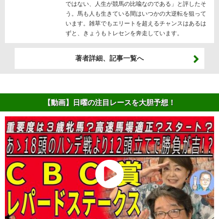
ではない、人生が競馬の比喩なのである」と評したそ
う。馬も人も生きている間はいつかの大逆転を狙って
います。雑草でもエリートを超えるチャンスはあるは
ずと、きょうもトレセンを奔走しています。
著者詳細、記事一覧へ
【動画】日曜の注目レースを大胆予想！