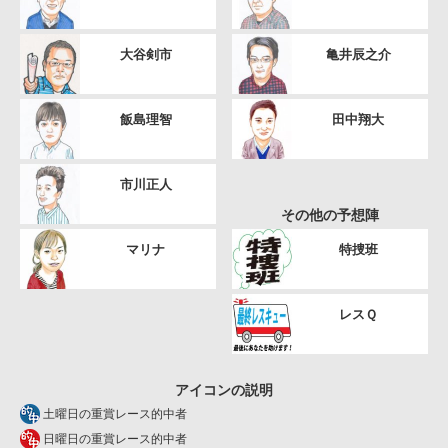
大谷剣市
亀井辰之介
飯島理智
田中翔大
市川正人
その他の予想陣
マリナ
特捜班
レスＱ
アイコンの説明
土曜日の重賞レース的中者
日曜日の重賞レース的中者