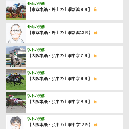
外山の見解
【東京本紙・外山の土曜新潟８Ｒ】
外山の見解
【東京本紙・外山の土曜新潟12Ｒ】
弘中の見解
【大阪本紙・弘中の土曜中京７Ｒ】
弘中の見解
【大阪本紙・弘中の土曜中京６Ｒ】
弘中の見解
【大阪本紙・弘中の土曜中京８Ｒ】
弘中の見解
【大阪本紙・弘中の土曜中京12Ｒ】