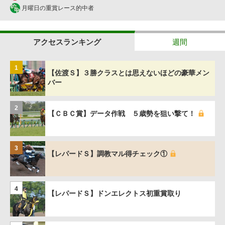
月曜日の重賞レース的中者
アクセスランキング
週間
1
【佐渡Ｓ】３勝クラスとは思えないほどの豪華メン
バー
2
【ＣＢＣ賞】データ作戦 ５歳勢を狙い撃て！
3
【レパードＳ】調教マル得チェック①
4
【レパードＳ】ドンエレクトス初重賞取り