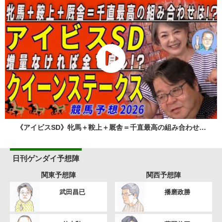
《アイビスSD》牝馬＋鞍上＋厩舎＝千直最高の組み合わせ…
日刊ゲンダイ予想陣
関東予想陣
関西予想陣
武田昌已
播磨政勝