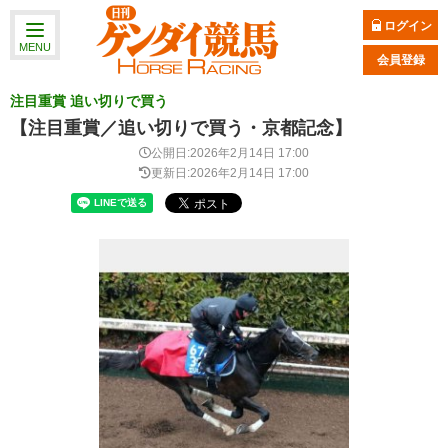
ログイン
MENU
会員登録
注目重賞 追い切りで買う
【注目重賞／追い切りで買う・京都記念】
公開日:2026年2月14日 17:00
更新日:2026年2月14日 17:00