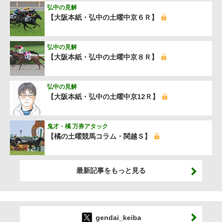
弘中の見解
【大阪本紙・弘中の土曜中京６Ｒ】
弘中の見解
【大阪本紙・弘中の土曜中京８Ｒ】
弘中の見解
【大阪本紙・弘中の土曜中京12Ｒ】
鬼才・橘 万券アタック
【橘の土曜競馬コラム・関越Ｓ】
最新記事をもっと見る
gendai_keiba