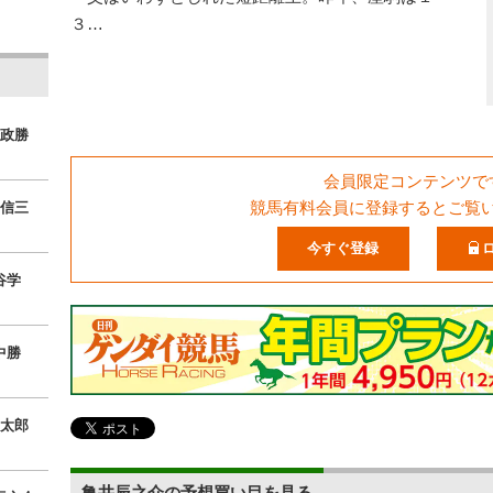
３…
政勝
会員限定コンテンツで
競馬有料会員に登録するとご覧
信三
今すぐ登録
谷学
中勝
太郎
亀井辰之介の予想買い目を見る