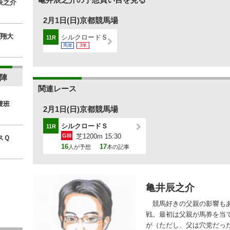
辰之介
2月1日(日)京都競馬場
翔大
シルクロードＳ
11R
馬単
3単
陣
関連レース
捜班
2月1日(日)京都競馬場
シルクロードＳ
11R
GIII
芝1200m 15:30
スＱ
16
17
人が予想
本の記事
亀井辰之介
競馬好きの父親の影響もあ
戦。最初は父親が馬券を当
が（ただし、父は穴党だっ