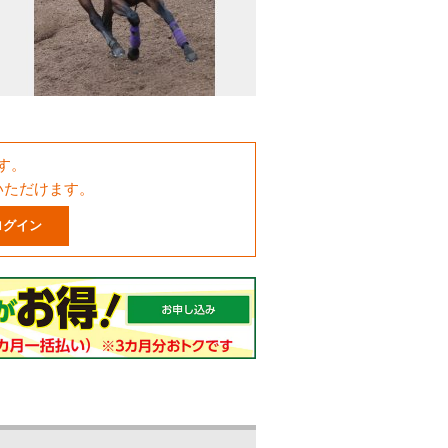
す。
いただけます。
ログイン