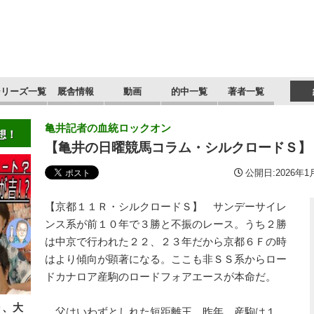
シリーズ一覧
厩舎情報
動画
的中一覧
著者一覧
亀井記者の血統ロックオン
想！
【亀井の日曜競馬コラム・シルクロードＳ】
公開日:2026年1月
【京都１１Ｒ・シルクロードＳ】 サンデーサイレ
ンス系が前１０年で３勝と不振のレース。うち２勝
は中京で行われた２２、２３年だから京都６Ｆの時
はより傾向が顕著になる。ここも非ＳＳ系からロー
ドカナロア産駒のロードフォアエースが本命だ。
Ｄ、大
父はいわずとしれた短距離王。昨年、産駒は１