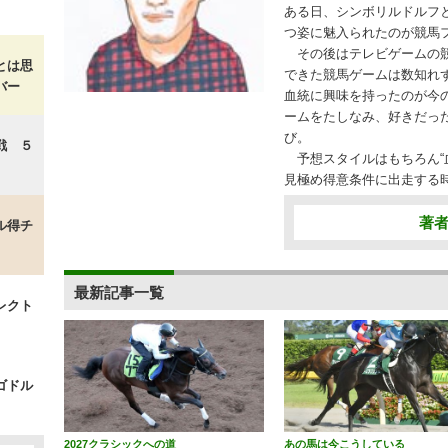
ある日、シンボリルドルフ
つ姿に魅入られたのが競馬
その後はテレビゲームの競
とは思
できた競馬ゲームは数知れ
バー
血統に興味を持ったのが今
ームをたしなみ、好きだっ
び。
戦 ５
予想スタイルはもちろん“
見極め得意条件に出走する
著
ル得チ
最新記事一覧
レクト
ゴドル
2027クラシックへの道
あの馬は今こうしている