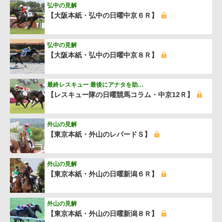
弘中の見解
【大阪本紙・弘中の日曜中京６Ｒ】
弘中の見解
【大阪本紙・弘中の日曜中京８Ｒ】
最終レスキュー 最後にアナタを助…
【レスキュー隊の日曜競馬コラム・中京12Ｒ】
外山の見解
【東京本紙・外山のレパードＳ】
外山の見解
【東京本紙・外山の日曜新潟６Ｒ】
外山の見解
【東京本紙・外山の日曜新潟８Ｒ】