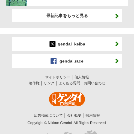
最新記事をもっと見る
gendai_keiba
gendai.race
サイトポリシー
個人情報
著作権
リンク
よくある質問・お問い合わせ
広告掲載について
会社概要
採用情報
Copyright © Nikkan Gendai. All Rights Reserved.