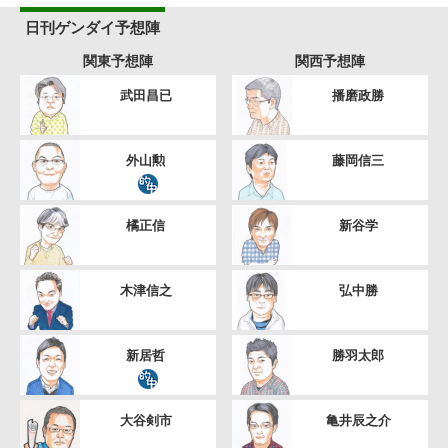
日刊ゲンダイ予想陣
関東予想陣
関西予想陣
武田昌已
播磨政勝
外山勲
藤岡信三
橘正信
新谷学
木津信之
弘中勝
新居哲
勝羽太郎
大谷剣市
亀井辰之介