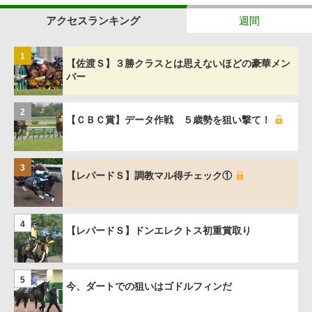
アクセスランキング
週間
1
【佐渡Ｓ】３勝クラスとは思えないほどの豪華メン
バー
2
【ＣＢＣ賞】データ作戦 ５歳勢を狙い撃て！
3
【レパードＳ】調教マル得チェック①
4
【レパードＳ】ドンエレクトス初重賞取り
5
今、ダートでの狙いはゴドルフィンだ