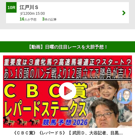
江戸川Ｓ
10R
ダ1200m 15:00
16
3
人が予想
本の記事
【動画】日曜の注目レースを大胆予想！
《ＣＢＣ賞》《レパードＳ》【 武田Ｄ、大谷記者、目黒…