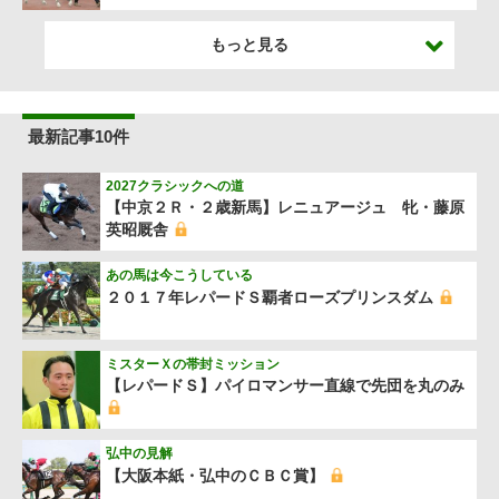
もっと見る
最新記事10件
2027クラシックへの道
【中京２Ｒ・２歳新馬】レニュアージュ 牝・藤原
英昭厩舎
あの馬は今こうしている
２０１７年レパードＳ覇者ローズプリンスダム
ミスターＸの帯封ミッション
【レパードＳ】パイロマンサー直線で先団を丸のみ
弘中の見解
【大阪本紙・弘中のＣＢＣ賞】