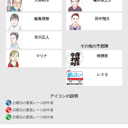
大谷剣市
亀井辰之介
飯島理智
田中翔大
市川正人
その他の予想陣
マリナ
特捜班
レスＱ
アイコンの説明
土曜日の重賞レース的中者
日曜日の重賞レース的中者
月曜日の重賞レース的中者