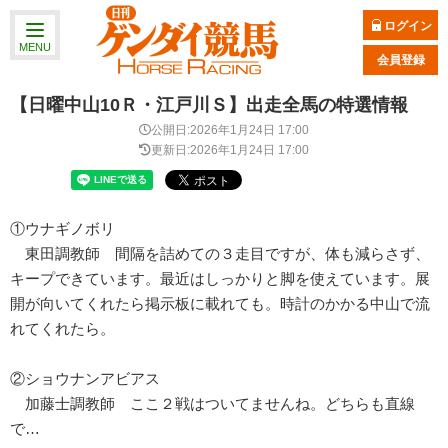
ログイン
MENU
会員登録
【日曜中山10Ｒ・江戸川Ｓ】出走全馬の特選情報
公開日:2026年1月24日 17:00
更新日:2026年1月24日 17:00
①ウナギノボリ
東田調教師 間隔を詰めての３走目ですが、体も減らさず、
キープできています。最近はしっかりと脚を使えています。展
開が向いてくれたら掲示板に載れても。時計のかかる中山で流
れてくれたら。
②ショウナンアビアス
加藤士調教師 ここ２戦はついてませんね。どちらも直線
で…