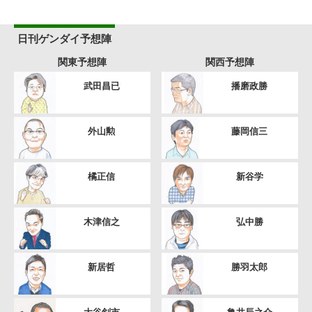
日刊ゲンダイ予想陣
関東予想陣
関西予想陣
武田昌已
播磨政勝
外山勲
藤岡信三
橘正信
新谷学
木津信之
弘中勝
新居哲
勝羽太郎