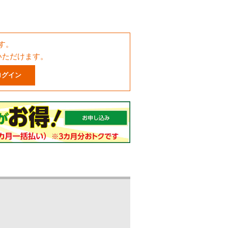
す。
いただけます。
ログイン