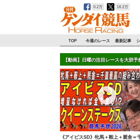
0.2万
16.2万
TOP
今週のレース
最新記事
【動画】日曜の注目レースを大胆予
《アイビスSD》牝馬＋鞍上＋厩舎＝