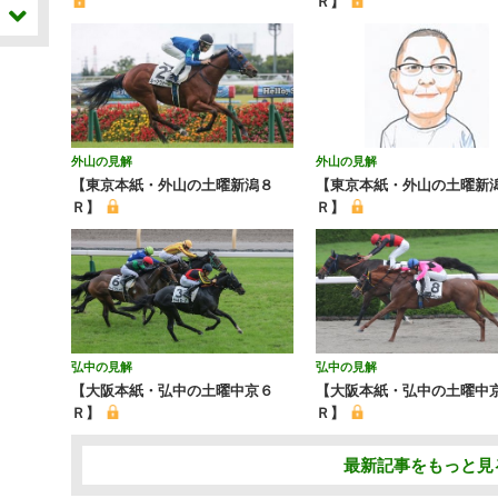
Ｒ】
外山の見解
外山の見解
【東京本紙・外山の土曜新潟８
【東京本紙・外山の土曜新潟
Ｒ】
Ｒ】
弘中の見解
弘中の見解
【大阪本紙・弘中の土曜中京６
【大阪本紙・弘中の土曜中
Ｒ】
Ｒ】
最新記事をもっと見