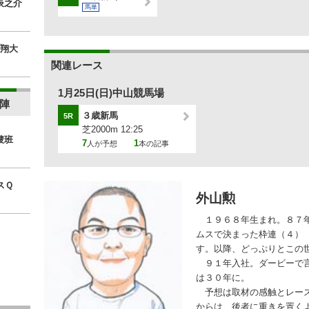
辰之介
馬単
翔大
関連レース
1月25日(日)中山競馬場
陣
３歳新馬
5R
芝2000m 12:25
捜班
7
1
人が予想
本の記事
スＱ
外山勲
１９６８年生まれ。８７年
ムスで決まった枠連（４）
す。以降、どっぷりとこの
９１年入社。ダービーで言
は３０年に。
予想は取材の感触とレース
からは、後者に重きを置く