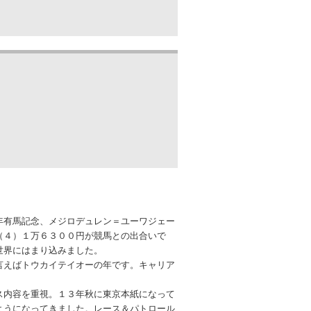
有馬記念、メジロデュレン＝ユーワジェー
（４）１万６３００円が競馬との出合いで
世界にはまり込みました。
えばトウカイテイオーの年です。キャリア
内容を重視。１３年秋に東京本紙になって
ようになってきました。レース＆パトロール