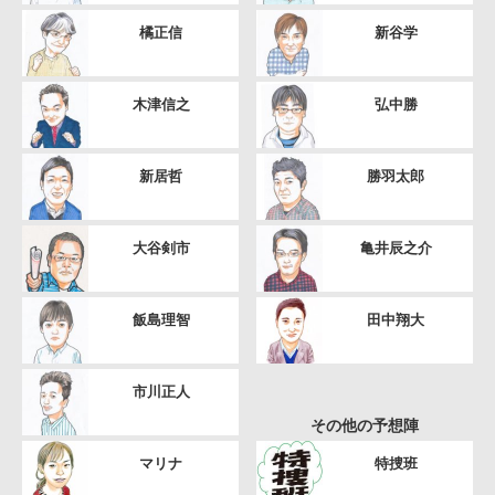
橘正信
新谷学
木津信之
弘中勝
新居哲
勝羽太郎
大谷剣市
亀井辰之介
飯島理智
田中翔大
市川正人
その他の予想陣
マリナ
特捜班