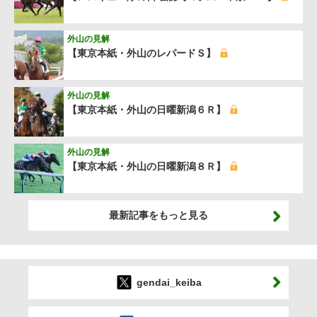
外山の見解
【東京本紙・外山のレパードＳ】
外山の見解
【東京本紙・外山の日曜新潟６Ｒ】
外山の見解
【東京本紙・外山の日曜新潟８Ｒ】
最新記事をもっと見る
gendai_keiba