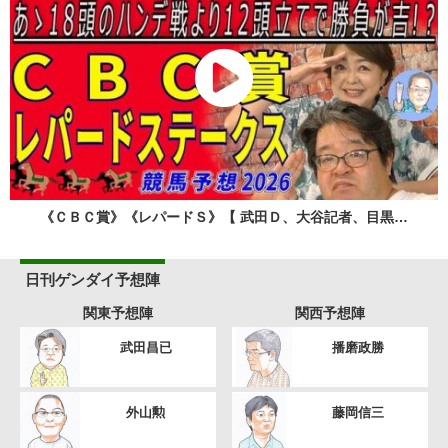
《ＣＢＣ賞》《レパードＳ》【 武田Ｄ、大谷記者、目黒…
日刊ゲンダイ予想陣
関東予想陣
関西予想陣
武田昌已
播磨政勝
外山勲
藤岡信三