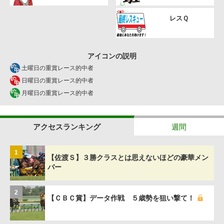
レスＱ
アイコンの説明
土曜日の重賞レース的中者
日曜日の重賞レース的中者
月曜日の重賞レース的中者
アクセスランキング
週間
1
【佐渡Ｓ】３勝クラスとは思えないほどの豪華メン
バー
2
【ＣＢＣ賞】データ作戦 ５歳勢を狙い撃て！