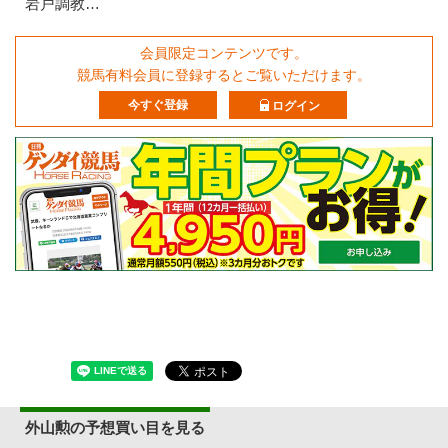
岩戸調教…
会員限定コンテンツです。
競馬有料会員に登録するとご覧いただけます。
今すぐ登録
ログイン
外山勲の予想買い目を見る