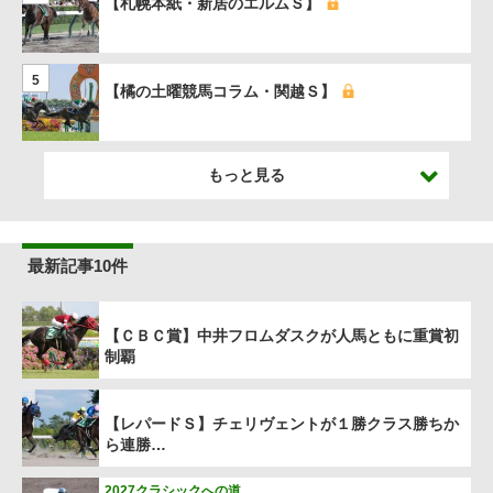
【札幌本紙・新居のエルムＳ】
5
【橘の土曜競馬コラム・関越Ｓ】
もっと見る
最新記事10件
【ＣＢＣ賞】中井フロムダスクが人馬ともに重賞初
制覇
【レパードＳ】チェリヴェントが１勝クラス勝ちか
ら連勝…
2027クラシックへの道