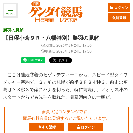
ログイン
MENU
会員登録
勝羽の見解
【日曜小倉９Ｒ・八幡特別】勝羽の見解
公開日:2026年1月24日 17:00
更新日:2026年1月24日 17:00
ここは連続③着のセゾンデフィーユから。スピード型ダイワ
メジャー産駒で、２走前の札幌が前半３Ｆ３４秒３、前走の福
島は３３秒３で楽にハナを切った。特に前走は、アオり気味の
スタートからでも先手を取れた。開幕週向きの一頭だ。
会員限定コンテンツです。
競馬有料会員に登録するとご覧いただけます。
今すぐ登録
ログイン